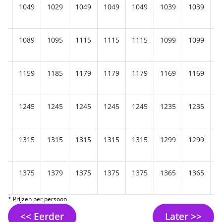
49
1049
1029
1049
1049
1049
1039
1039
1
15
1089
1095
1115
1115
1115
1099
1099
1
59
1159
1185
1179
1179
1179
1169
1169
1
25
1245
1245
1245
1245
1245
1235
1235
1
15
1315
1315
1315
1315
1315
1299
1299
1
79
1375
1379
1375
1375
1375
1365
1365
1
* Prijzen per persoon
<< Eerder
Later >>