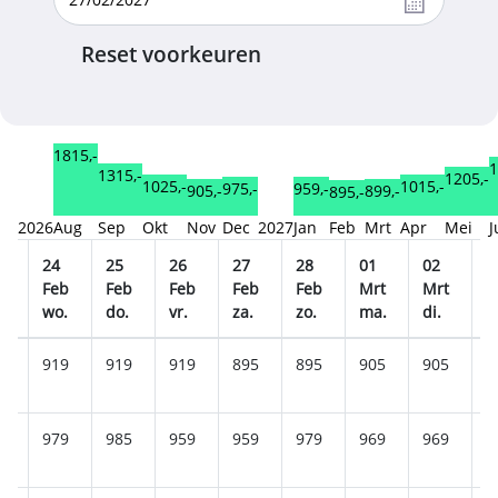
Reset voorkeuren
1815,-
1
1315,-
1205,-
1025,-
1015,-
975,-
959,-
905,-
899,-
895,-
2026
Aug
Sep
Okt
Nov
Dec
2027
Jan
Feb
Mrt
Apr
Mei
J
24
25
26
27
28
01
02
0
b
Feb
Feb
Feb
Feb
Feb
Mrt
Mrt
M
wo.
do.
vr.
za.
zo.
ma.
di.
w
5
919
919
919
895
895
905
905
9
9
979
985
959
959
979
969
969
9