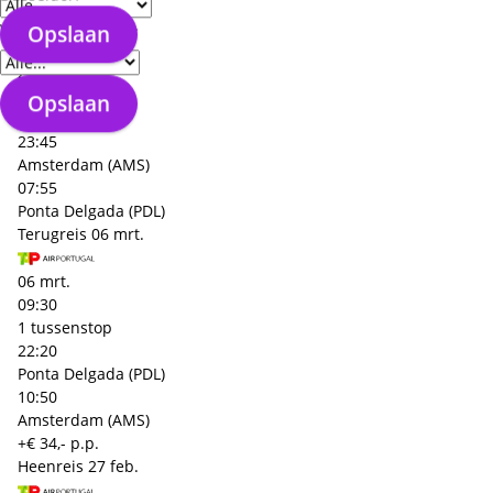
+€ 22,- p.p.
Heenreis
27 feb.
Verzorgingstype
Opslaan
27 feb.
17:50
Opslaan
1 tussenstop
23:45
Amsterdam (AMS)
07:55
Ponta Delgada (PDL)
Terugreis
06 mrt.
06 mrt.
09:30
1 tussenstop
22:20
Ponta Delgada (PDL)
10:50
Amsterdam (AMS)
+€ 34,- p.p.
Heenreis
27 feb.