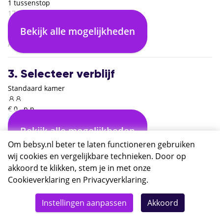
1 tussenstop
17:00
Ponta Delgada (PDL)
Bekijk alle mogelijkheden
06:25
Amsterdam (AMS)
3. Selecteer verblijf
Standaard kamer
€ 0,- p.p.
Bekijk alle mogelijkheden
Inclusief ontbijt
€ 0,- p.p.
Om bebsy.nl beter te laten functioneren gebruiken
wij cookies en vergelijkbare technieken. Door op
akkoord te klikken, stem je in met onze
4. Jouw keuze
Cookieverklaring
en
Privacyverklaring
.
Rondreis Sao Miguel
zaterdag, 27 februari 2027 - zaterdag, 6 maart 2027
Instellingen aanpassen
Akkoord
Reisduur
8 dagen / 7 nachten