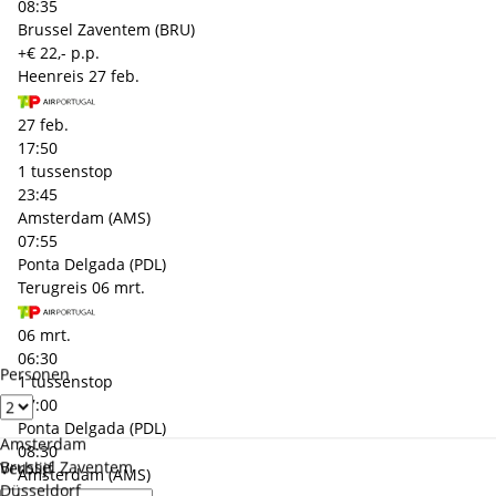
08:35
Brussel Zaventem (BRU)
+€ 22,- p.p.
Heenreis
27 feb.
27 feb.
17:50
1 tussenstop
23:45
Amsterdam (AMS)
07:55
Ponta Delgada (PDL)
Terugreis
06 mrt.
06 mrt.
06:30
Personen
1 tussenstop
17:00
Ponta Delgada (PDL)
Amsterdam
08:30
Brussel Zaventem
Verblijf
Amsterdam (AMS)
Düsseldorf