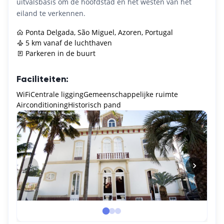
uitvalsbasis om de hoofdstad en het westen van het
eiland te verkennen.
Ponta Delgada, São Miguel, Azoren, Portugal
5 km vanaf de luchthaven
Parkeren in de buurt
Faciliteiten:
WiFi
Centrale ligging
Gemeenschappelijke ruimte
Airconditioning
Historisch pand