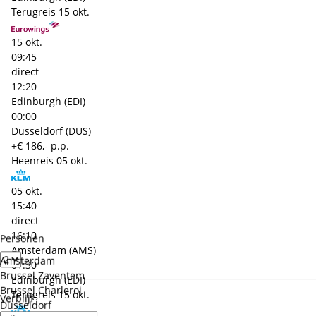
Terugreis
15 okt.
15 okt.
09:45
direct
12:20
Edinburgh (EDI)
00:00
Dusseldorf (DUS)
+€ 186,- p.p.
Heenreis
05 okt.
05 okt.
15:40
direct
16:10
Personen
Amsterdam (AMS)
Amsterdam
01:30
Brussel Zaventem
Edinburgh (EDI)
Brussel Charleroi
Terugreis
15 okt.
Verblijf
Düsseldorf