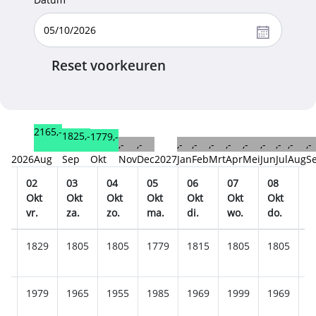
Reset voorkeuren
2165,-
1825,-
1779,-
,-
,-
,-
,-
,-
,-
,-
,-
,-
,-
,-
2026
Aug
Sep
Okt
Nov
Dec
2027
Jan
Feb
Mrt
Apr
Mei
Jun
Jul
Aug
S
02
03
04
05
06
07
08
0
t
Okt
Okt
Okt
Okt
Okt
Okt
Okt
O
.
vr.
za.
zo.
ma.
di.
wo.
do.
vr
99
1829
1805
1805
1779
1815
1805
1805
1
85
1979
1965
1955
1985
1969
1999
1969
1