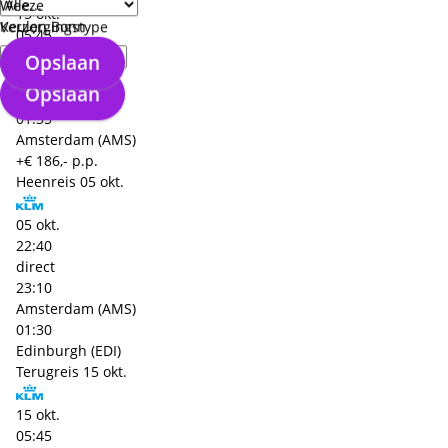
Weeze
15 okt.
Keulen Bonn
Verzorgingstype
05:45
direct
Opslaan
08:20
Opslaan
Edinburgh (EDI)
01:35
Amsterdam (AMS)
+€ 186,- p.p.
Heenreis
05 okt.
05 okt.
22:40
direct
23:10
Amsterdam (AMS)
01:30
Edinburgh (EDI)
Terugreis
15 okt.
15 okt.
05:45