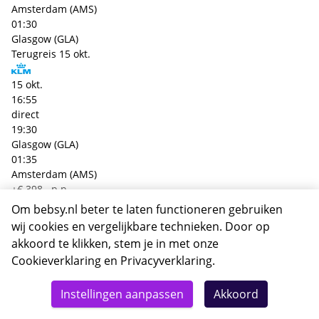
Amsterdam (AMS)
01:30
Glasgow (GLA)
Terugreis
15 okt.
15 okt.
16:55
direct
19:30
Glasgow (GLA)
01:35
Amsterdam (AMS)
+€ 398,- p.p.
Heenreis
05 okt.
Om bebsy.nl beter te laten functioneren gebruiken
wij cookies en vergelijkbare technieken. Door op
05 okt.
akkoord te klikken, stem je in met onze
12:25
Cookieverklaring
en
Privacyverklaring
.
direct
Totaal
12:55
Details
Deze reis nu boeken
Instellingen aanpassen
Akkoord
Amsterdam (AMS)
3590,-
01:30