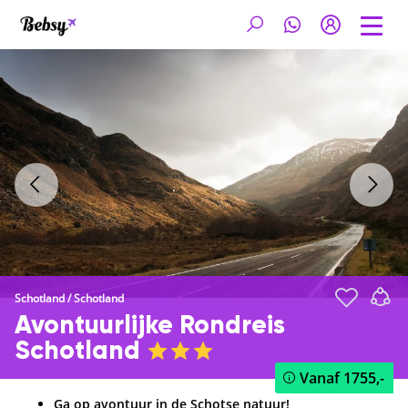
Schotland
/
Schotland
Avontuurlijke Rondreis
Schotland
Vanaf
1755,-
Ga op avontuur in de Schotse natuur!