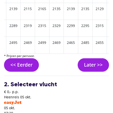
19
2139
2115
2165
2135
2139
2135
2129
2
95
2289
2319
2315
2329
2299
2295
2315
2
45
2495
2469
2499
2469
2465
2485
2455
2
* Prijzen per persoon
<< Eerder
Later >>
2. Selecteer vlucht
€ 0,- p.p.
Heenreis
05 okt.
05 okt.