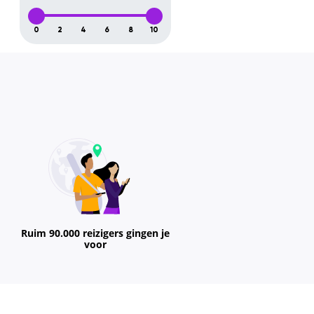
0
2
4
6
8
10
Ruim 90.000 reizigers gingen je
voor