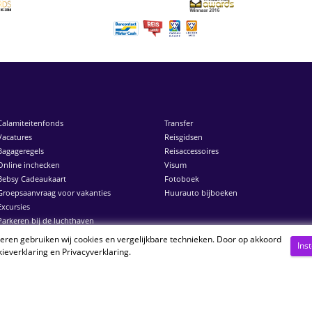
Calamiteitenfonds
Transfer
Vacatures
Reisgidsen
Bagageregels
Reisaccessoires
Online inchecken
Visum
Bebsy Cadeaukaart
Fotoboek
Groepsaanvraag voor vakanties
Huurauto bijboeken
Excursies
Parkeren bij de luchthaven
neren gebruiken wij cookies en vergelijkbare technieken. Door op akkoord
Ins
ieverklaring
en
Privacyverklaring
.