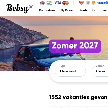
Rondreizen
Fly Drives
Stedentrips
Last
Zomer 2027
Type
Vanaf
Alle vakantietypes
1552 vakanties gevo