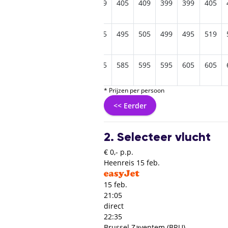
369
385
389
395
399
405
409
399
399
405
459
469
479
489
495
495
505
499
495
519
545
565
575
579
585
585
595
595
605
605
* Prijzen per persoon
<< Eerder
2. Selecteer vlucht
€ 0,- p.p.
Heenreis
15 feb.
15 feb.
21:05
direct
22:35
Brussel Zaventem (BRU)