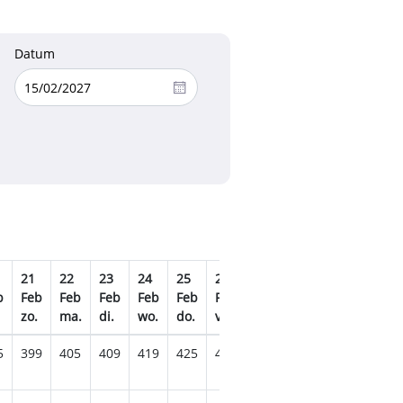
Datum
21
22
23
24
25
26
27
28
01
02
b
Feb
Feb
Feb
Feb
Feb
Feb
Feb
Feb
Mrt
Mrt
zo.
ma.
di.
wo.
do.
vr.
za.
zo.
ma.
di.
5
399
405
409
419
425
409
395
369
329
325