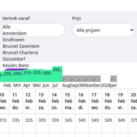
Vertrek vanaf
Prijs
Alle
Amsterdam
Eindhoven
Brussel Zaventem
Brussel Charleroi
Düsseldorf
Keulen Bonn
395,-
329,-
319,-
309,-
299,-
295,-
,-
Opslaan
,-
,-
,-
,-
,-
,-
n
Feb
Mrt
Apr
Mei
Jun
Jul
Aug
Sep
Okt
Nov
Dec
2028
Jan
10
11
12
13
14
15
16
17
18
19
20
Feb
Feb
Feb
Feb
Feb
Feb
Feb
Feb
Feb
Feb
Fe
wo.
do.
vr.
za.
zo.
ma.
di.
wo.
do.
vr.
za.
315
335
325
335
339
345
349
349
349
349
37