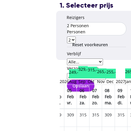
1. Selecteer prijs
Reizigers
2 Personen
Personen
Reset voorkeuren
Verblijf
Verzorgingstype
329,-
315,-
269
265,-
255,-
249,-
2026
Aug
Sep
Okt
Nov
Dec
2027
Ja
Opslaan
31
01
02
03
04
05
06
07
08
09
Jan
Feb
Feb
Feb
Feb
Feb
Feb
Feb
Feb
Feb
zo.
ma.
di.
wo.
do.
vr.
za.
zo.
ma.
di.
285
295
299
305
309
309
315
315
309
315