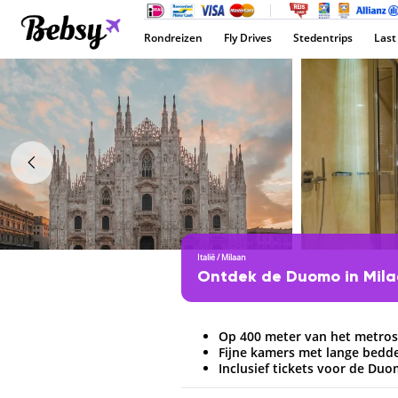
Rondreizen
Fly Drives
Stedentrips
Last
Italië
/
Milaan
Ontdek de Duomo in Mil
Op 400 meter van het metros
Fijne kamers met lange bedd
Inclusief tickets voor de Du