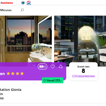
 Minutes
8
Scoort een
8
aan
1710 beoordelingen
Vanaf
255,-
tation Gionia
en
omo