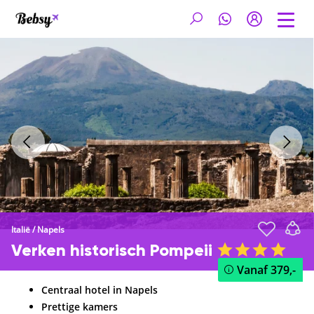
Italië
/
Napels
Verken historisch Pompeii
Vanaf
379,-
Centraal hotel in Napels
Prettige kamers