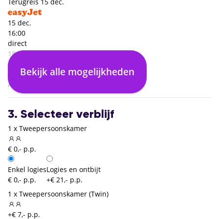
Terugreis
15 dec.
15 dec.
16:00
direct
18:40
Napels Capodichino (NAP)
Bekijk alle mogelijkheden
00:00
Amsterdam (AMS)
3. Selecteer verblijf
1 x Tweepersoonskamer
€ 0,- p.p.
Enkel logies
Logies en ontbijt
€ 0,- p.p.
+€ 21,- p.p.
1 x Tweepersoonskamer (Twin)
+€ 7,- p.p.