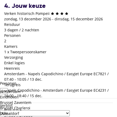
4. Jouw keuze
Verken historisch Pompeii
zondag, 13 december 2026 - dinsdag, 15 december 2026
Reisduur
3 dagen / 2 nachten
Personen
2
Kamers
1 x Tweepersoonskamer
Verzorging
Enkel logies
Heenreis
Amsterdam - Napels Capodichino / EasyJet Europe EC7821 /
07:40 - 10:05 / 13 dec.
Personen
Terugreis
Napels Capodichino - Amsterdam / EasyJet Europe EC4231 /
Amsterdam
16:00 - 18:40 / 15 dec.
Eindhoven
Brussel Zaventem
Verblijf
Brussel Charleroi
Prijs p.p.
+
Düsseldorf
379,00 x 2
758,00