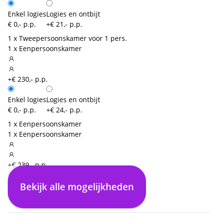
Enkel logies
Logies en ontbijt
€ 0,- p.p.
+€ 21,- p.p.
1 x Tweepersoonskamer voor 1 pers.
1 x Eenpersoonskamer
+€ 230,- p.p.
Enkel logies
Logies en ontbijt
€ 0,- p.p.
+€ 24,- p.p.
1 x Eenpersoonskamer
1 x Eenpersoonskamer
+€ 239,- p.p.
Bekijk alle mogelijkheden
Enkel logies
Logies en ontbijt
€ 0,- p.p.
+€ 26,- p.p.