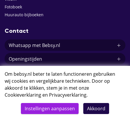
Fotoboek
Huurauto bijboeken
Contact
Whatsapp met Bebsy.nl
Openingstijden
E-mail Bebsy.nl
Om bebsy.nl beter te laten functioneren gebruiken
wij cookies en vergelijkbare technieken. Door op
akkoord te klikken, stem je in met onze
Cookieverklaring
en
Privacyverklaring
.
© 2026 Bebsy.nl
Instellingen aanpassen
Akkoord