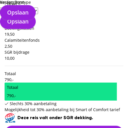
Keulen Bonn
Verzorgingstype
- Hotel
239,50 x 2
479,00
Opslaan
- Vlucht
Opslaan
139,50 x 2
279,00
Boekingskosten
19,50
Calamiteitenfonds
2,50
SGR bijdrage
10,00
Totaal
790,-
Totaal
790,-
Slechts 30% aanbetaling
Mogelijkheid tot 30% aanbetaling bij Smart of Comfort tarief
Deze reis valt onder SGR dekking.