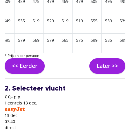
509
489
475
479
469
479
505
495
495
549
535
519
529
519
519
555
539
539
595
579
569
579
565
575
599
585
599
* Prijzen per persoon
<< Eerder
Later >>
2. Selecteer vlucht
€ 0,- p.p.
Heenreis
13 dec.
13 dec.
07:40
direct