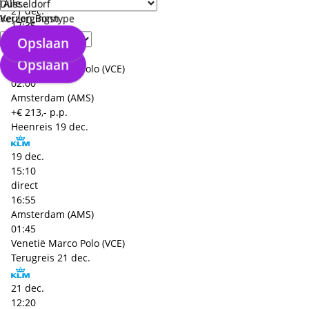
Düsseldorf
21 dec.
Keulen Bonn
Verzorgingstype
17:35
direct
Opslaan
19:35
Opslaan
Venetië Marco Polo (VCE)
02:00
Amsterdam (AMS)
+€ 213,- p.p.
Heenreis
19 dec.
19 dec.
15:10
direct
16:55
Amsterdam (AMS)
01:45
Venetië Marco Polo (VCE)
Terugreis
21 dec.
21 dec.
12:20