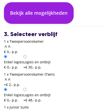
13:45
Venetië Marco Polo (VCE)
Bekijk alle mogelijkheden
01:40
Brussel Zaventem (BRU)
3. Selecteer verblijf
1 x Tweepersoonskamer
€ 0,- p.p.
Enkel logies
Logies en ontbijt
€ 0,- p.p.
+€ 30,- p.p.
1 x Tweepersoonskamer (Twin)
+€ 2,- p.p.
Enkel logies
Logies en ontbijt
€ 0,- p.p.
+€ 48,- p.p.
1 x Junior Suite