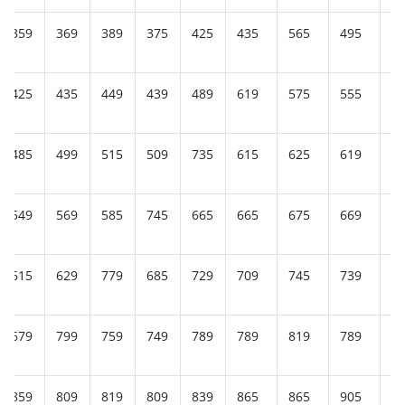
359
369
389
375
425
435
565
495
4
425
435
449
439
489
619
575
555
5
485
499
515
509
735
615
625
619
5
549
569
585
745
665
665
675
669
6
615
629
779
685
729
709
745
739
7
679
799
759
749
789
789
819
789
8
859
809
819
809
839
865
865
905
8