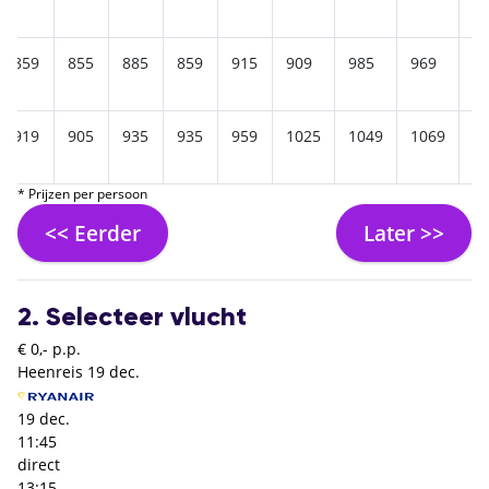
859
855
885
859
915
909
985
969
9
919
905
935
935
959
1025
1049
1069
9
* Prijzen per persoon
<< Eerder
Later >>
2. Selecteer vlucht
€ 0,- p.p.
Heenreis
19 dec.
19 dec.
11:45
direct
13:15