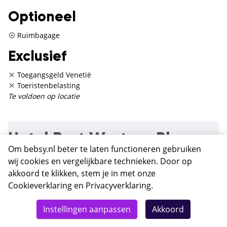
Optioneel
Ruimbagage
Exclusief
Toegangsgeld Venetië
Toeristenbelasting
Te voldoen op locatie
Hotel Best Western Plus
Om bebsy.nl beter te laten functioneren gebruiken
Bologna Venetië
wij cookies en vergelijkbare technieken. Door op
akkoord te klikken, stem je in met onze
Viersterrenhotel Best Western Plus Bologna ligt op een
Cookieverklaring
en
Privacyverklaring
.
centrale locatie in Mestre. Het treinstation ligt tegenover het
Totaal
hotel, waardoor je eenvoudig naar het prachtige centrum van
Details
Deze reis nu boeken
Instellingen aanpassen
Akkoord
Venetië reist. Je bereikt het centrum in nog geen 15 minuten
622,-
reizen met het openbaar vervoer. Verder vind je in de buurt