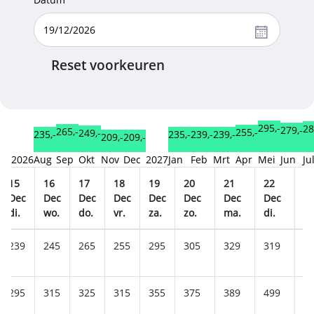
Reset voorkeuren
295,-
28
279,-
265,-
255,-
249,-
239,-
239,-
235,-
235,-
209,-
209,-
2026
Aug
Sep
Okt
Nov
Dec
2027
Jan
Feb
Mrt
Apr
Mei
Jun
Ju
15
16
17
18
19
20
21
22
2
Dec
Dec
Dec
Dec
Dec
Dec
Dec
Dec
D
di.
wo.
do.
vr.
za.
zo.
ma.
di.
w
239
245
265
255
295
305
329
319
5
295
315
325
315
355
375
389
499
4