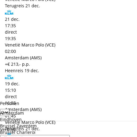
Terugreis
21 dec.
21 dec.
17:35
direct
19:35
Venetië Marco Polo (VCE)
02:00
Amsterdam (AMS)
+€ 213,- p.p.
Heenreis
19 dec.
19 dec.
15:10
direct
16:55
Personen
Amsterdam (AMS)
Amsterdam
01:45
Eindhoven
Venetië Marco Polo (VCE)
Brussel Zaventem
Terugreis
21 dec.
Verblijf
Brussel Charleroi