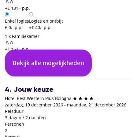
+€ 131,- p.p.
Enkel logies
Logies en ontbijt
€ 0,- p.p.
+€ 40,- p.p.
1 x Familiekamer
+€ 153,- p.p.
Bekijk alle mogelijkheden
Enkel logies
Logies en ontbijt
€ 0,- p.p.
+€ 33,- p.p.
4. Jouw keuze
Hotel Best Western Plus Bologna
zaterdag, 19 december 2026 - maandag, 21 december 2026
Reisduur
3 dagen / 2 nachten
Personen
2
Kamers