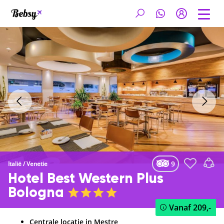
9
Italië
/
Venetie
Hotel Best Western Plus
Bologna
Vanaf
209,-
Centrale locatie in Mestre