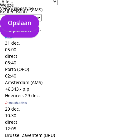
10:30
Weeze
Verzorgingstype
Amsterdam (AMS)
Keulen Bonn
02:40
Opslaan
Porto (OPO)
Opslaan
Terugreis
31 dec.
31 dec.
05:00
direct
08:40
Porto (OPO)
02:40
Amsterdam (AMS)
+€ 343,- p.p.
Heenreis
29 dec.
29 dec.
10:30
direct
12:05
Brussel Zaventem (BRU)