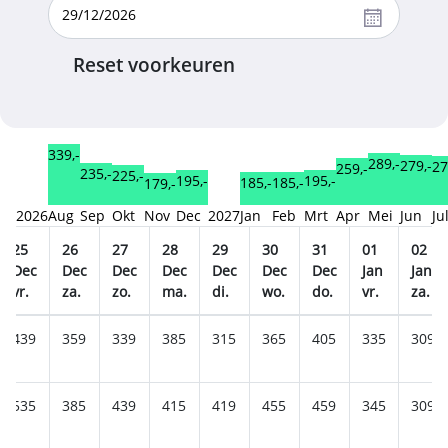
Reset voorkeuren
339,-
289,-
279,-
27
259,-
235,-
225,-
195,-
195,-
185,-
185,-
179,-
2026
Aug
Sep
Okt
Nov
Dec
2027
Jan
Feb
Mrt
Apr
Mei
Jun
Ju
25
26
27
28
29
30
31
01
02
Dec
Dec
Dec
Dec
Dec
Dec
Dec
Jan
Jan
vr.
za.
zo.
ma.
di.
wo.
do.
vr.
za.
439
359
339
385
315
365
405
335
309
535
385
439
415
419
455
459
345
309