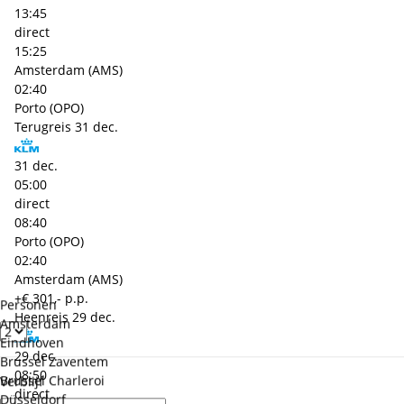
13:45
direct
15:25
Amsterdam (AMS)
02:40
Porto (OPO)
Terugreis
31 dec.
31 dec.
05:00
direct
08:40
Porto (OPO)
02:40
Amsterdam (AMS)
+€ 301,- p.p.
Personen
Heenreis
29 dec.
Amsterdam
Eindhoven
29 dec.
Brussel Zaventem
08:50
Brussel Charleroi
Verblijf
direct
Düsseldorf