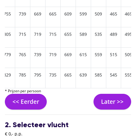
755
739
669
665
609
599
509
465
469
805
715
719
715
655
589
535
489
495
779
765
739
719
669
615
559
515
509
829
785
795
735
665
639
585
545
555
* Prijzen per persoon
<< Eerder
Later >>
2. Selecteer vlucht
€ 0,- p.p.