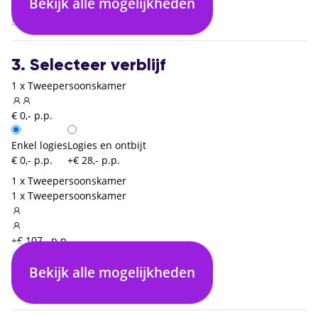
Bekijk alle mogelijkheden
02:20
Brussel Zaventem (BRU)
3. Selecteer verblijf
1 x Tweepersoonskamer
€ 0,- p.p.
Enkel logies
Logies en ontbijt
€ 0,- p.p.
+€ 28,- p.p.
1 x Tweepersoonskamer
1 x Tweepersoonskamer
+€ 107,- p.p.
Bekijk alle mogelijkheden
Enkel logies
€ 0,- p.p.