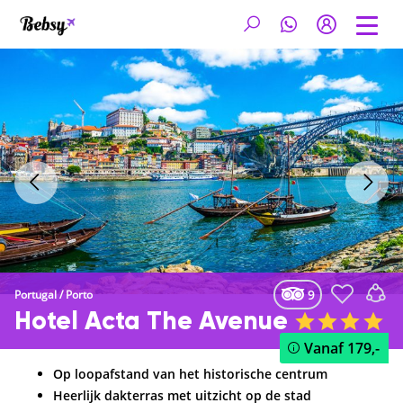
9
Portugal
/
Porto
Hotel Acta The Avenue
Vanaf
179,-
Op loopafstand van het historische centrum
Heerlijk dakterras met uitzicht op de stad