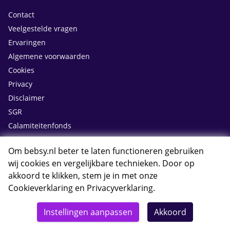
Contact
Veelgestelde vragen
Ervaringen
Algemene voorwaarden
Cookies
Privacy
Disclaimer
SGR
Calamiteitenfonds
Vacatures
Om bebsy.nl beter te laten functioneren gebruiken
Bagageregels
wij cookies en vergelijkbare technieken. Door op
Online inchecken
akkoord te klikken, stem je in met onze
Bebsy Cadeaukaart
Cookieverklaring
en
Privacyverklaring
.
Groepsaanvraag voor vakanties
Excursies
Instellingen aanpassen
Akkoord
Parkeren bij de luchthaven