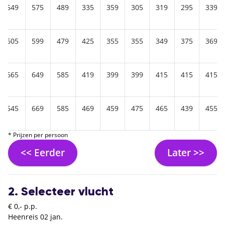
549
575
489
335
359
305
319
295
339
605
599
479
425
355
355
349
375
369
665
649
585
419
399
399
415
415
415
645
669
585
469
459
475
465
439
455
* Prijzen per persoon
<< Eerder
Later >>
2. Selecteer vlucht
€ 0,- p.p.
Heenreis
02 jan.