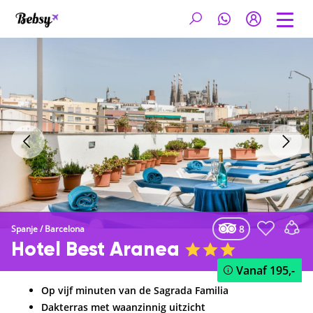
8
Spanje
/
Barcelona
Hotel Best Aranea
Vanaf
195,-
Op vijf minuten van de Sagrada Familia
Dakterras met waanzinnig uitzicht