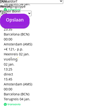
Düsseldorf
Terugreis
04 jan.
Weeze
Verzorgingstype
Keulen Bonn
04 jan.
Opslaan
21:05
Opslaan
direct
23:35
Barcelona (BCN)
00:00
Amsterdam (AMS)
+€ 121,- p.p.
Heenreis
02 jan.
02 jan.
13:25
direct
15:45
Amsterdam (AMS)
00:00
Barcelona (BCN)
Terugreis
04 jan.