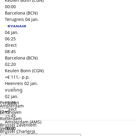
Keulen Bonn (CGN)
00:00
Barcelona (BCN)
Terugreis
04 jan.
04 jan.
06:25
direct
08:45
Barcelona (BCN)
02:20
Keulen Bonn (CGN)
+€ 111,- p.p.
Heenreis
02 jan.
02 jan.
Personen
13:25
Amsterdam
direct
Eindhoven
15:45
Rotterdam
Amsterdam (AMS)
Brussel Zaventem
00:00
Verblijf
Brussel Charleroi
Barcelona (BCN)