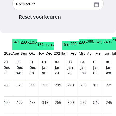
Reset voorkeuren
28
255,-
249,-
249,-
249,-
239,-
239,-
239,-
205,-
199,-
189,-
179,-
2026
Aug
Sep
Okt
Nov
Dec
2027
Jan
Feb
Mrt
Apr
Mei
Jun
Ju
29
30
31
01
02
03
04
05
06
Dec
Dec
Dec
Jan
Jan
Jan
Jan
Jan
Jan
di.
wo.
do.
vr.
za.
zo.
ma.
di.
wo.
269
379
399
309
249
219
255
199
225
409
499
455
315
265
309
279
249
245