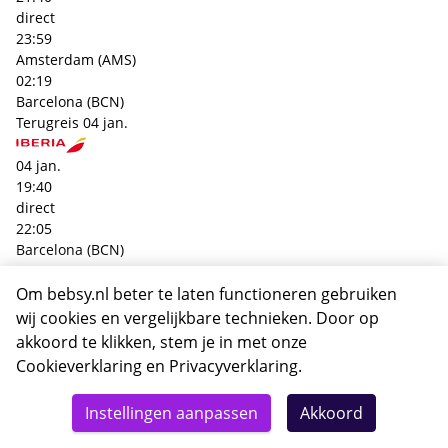
direct
23:59
Amsterdam (AMS)
02:19
Barcelona (BCN)
Terugreis
04 jan.
04 jan.
19:40
direct
22:05
Barcelona (BCN)
02:25
Amsterdam (AMS)
Om bebsy.nl beter te laten functioneren gebruiken
+€ 229,- p.p.
wij cookies en vergelijkbare technieken. Door op
Heenreis
02 jan.
akkoord te klikken, stem je in met onze
Cookieverklaring
en
Privacyverklaring
.
02 jan.
Totaal
10:00
Details
Deze reis nu boeken
Instellingen aanpassen
Akkoord
direct
530,-
12:05