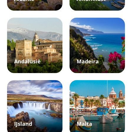
Andalusië
Madeira
IJsland
Malta