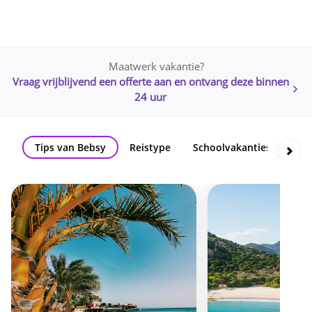
Maatwerk vakantie?
Vraag vrijblijvend een offerte aan en ontvang deze binnen
24 uur
Tips van Bebsy
Reistype
Schoolvakanties
Th