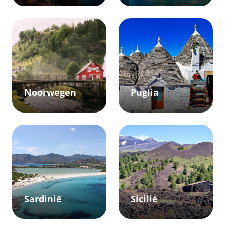
Noorwegen
Puglia
Sardinië
Sicilië