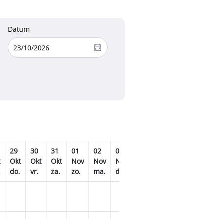
Datum
29
30
31
01
02
03
04
05
06
07
t
Okt
Okt
Okt
Nov
Nov
Nov
Nov
Nov
Nov
Nov
.
do.
vr.
za.
zo.
ma.
di.
wo.
do.
vr.
za.