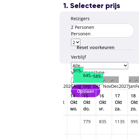
1. Selecteer prijs
Reizigers
2 Personen
Personen
Reset voorkeuren
Verblijf
915,-
Verzorgingstype
645,-
589,-
,-
,-
,-
,-
2026
Aug
Sep
Okt
Nov
Dec
2027
Jan
F
Opslaan
09
10
11
12
13
14
15
16
17
18
Okt
Okt
Okt
Okt
Okt
Okt
Okt
Okt
Okt
Okt
vr.
za.
zo.
ma.
di.
wo.
do.
vr.
za.
zo.
779
835
1135
995