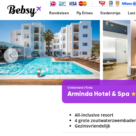
Rondreizen
Fly Drives
Stedentrips
Last
Griekenland
/
Kreta
Arminda Hotel & Spa
All-inclusive resort
4 grote zoutwaterzwembade
Gezinsvriendelijk