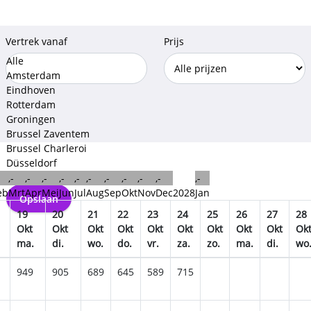
Vertrek vanaf
Prijs
Alle
Amsterdam
Eindhoven
Rotterdam
Groningen
Brussel Zaventem
Brussel Charleroi
Düsseldorf
Keulen Bonn
,-
,-
,-
,-
,-
,-
,-
,-
,-
,-
,-
eb
Mrt
Apr
Mei
Jun
Jul
Aug
Sep
Okt
Nov
Dec
2028
Jan
Opslaan
19
20
21
22
23
24
25
26
27
28
Okt
Okt
Okt
Okt
Okt
Okt
Okt
Okt
Okt
Ok
ma.
di.
wo.
do.
vr.
za.
zo.
ma.
di.
wo
949
905
689
645
589
715