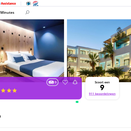
 Minutes
9
Scoort een
9
911 beoordelingen
n