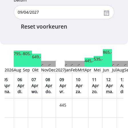
Reset voorkeuren
865,-
805,-
795,-
649,-
535,-
445,-
,-
,-
,-
,-
,-
,-
,-
,-
2026
Aug
Sep
Okt
Nov
Dec
2027
Jan
Feb
Mrt
Apr
Mei
Jun
Jul
Aug
S
05
06
07
08
09
10
11
12
13
Apr
Apr
Apr
Apr
Apr
Apr
Apr
Apr
Apr
ma.
di.
wo.
do.
vr.
za.
zo.
ma.
di.
445