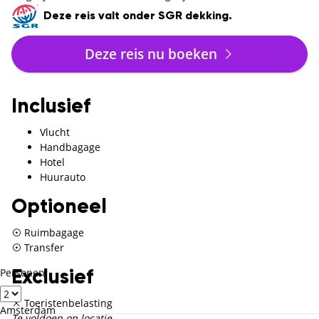
Deze reis valt onder SGR dekking.
Deze reis nu boeken
Inclusief
Vlucht
Handbagage
Hotel
Huurauto
Optioneel
Ruimbagage
Transfer
Personen
Exclusief
Toeristenbelasting
Amsterdam
Te voldoen op locatie