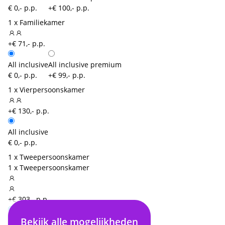
€ 0,- p.p.
+€ 100,- p.p.
1 x Familiekamer
+€ 71,- p.p.
All inclusive
All inclusive premium
€ 0,- p.p.
+€ 99,- p.p.
1 x Vierpersoonskamer
+€ 130,- p.p.
All inclusive
€ 0,- p.p.
1 x Tweepersoonskamer
1 x Tweepersoonskamer
+€ 303,- p.p.
Bekijk alle mogelijkheden
All inclusive