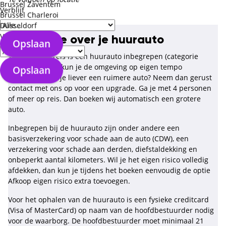
Brussel Zaventem
Verblijf
Brussel Charleroi
Düsseldorf
Verzorgingstype
Informatie over je huurauto
Opslaan
Tijdens deze reis is een huurauto inbegrepen (categorie
klein). Hiermee kun je de omgeving op eigen tempo
Opslaan
ontdekken. Wil je liever een ruimere auto? Neem dan gerust
contact met ons op voor een upgrade. Ga je met 4 personen
of meer op reis. Dan boeken wij automatisch een grotere
auto.
Inbegrepen bij de huurauto zijn onder andere een
basisverzekering voor schade aan de auto (CDW), een
verzekering voor schade aan derden, diefstaldekking en
onbeperkt aantal kilometers. Wil je het eigen risico volledig
afdekken, dan kun je tijdens het boeken eenvoudig de optie
Afkoop eigen risico extra toevoegen.
Voor het ophalen van de huurauto is een fysieke creditcard
(Visa of MasterCard) op naam van de hoofdbestuurder nodig
voor de waarborg. De hoofdbestuurder moet minimaal 21