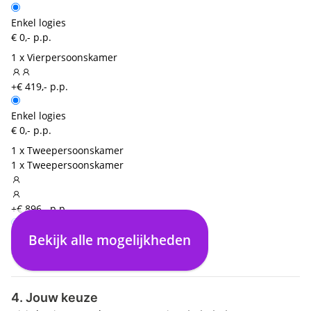
Enkel logies
€ 0,- p.p.
1 x Vierpersoonskamer
+€ 419,- p.p.
Enkel logies
€ 0,- p.p.
1 x Tweepersoonskamer
1 x Tweepersoonskamer
+€ 896,- p.p.
Bekijk alle mogelijkheden
Enkel logies
€ 0,- p.p.
4. Jouw keuze