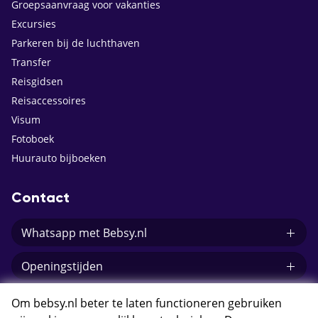
Groepsaanvraag voor vakanties
Excursies
Parkeren bij de luchthaven
Transfer
Reisgidsen
Reisaccessoires
Visum
Fotoboek
Huurauto bijboeken
Contact
Whatsapp met Bebsy.nl
Openingstijden
E-mail Bebsy.nl
Om bebsy.nl beter te laten functioneren gebruiken