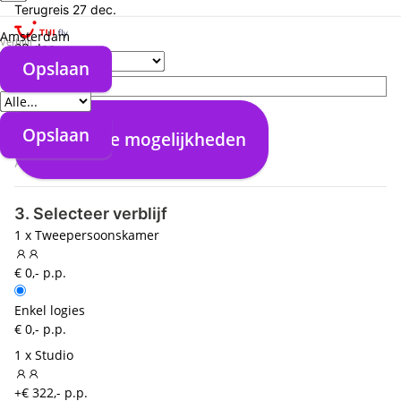
Terugreis
27 dec.
Amsterdam
Verblijf
28 dec.
Opslaan
20:55
Verzorgingstype
direct
11:40
Bonaire (BON)
Opslaan
Bekijk alle mogelijkheden
09:45
Amsterdam (AMS)
3. Selecteer verblijf
1 x Tweepersoonskamer
€ 0,- p.p.
Enkel logies
€ 0,- p.p.
1 x Studio
+€ 322,- p.p.