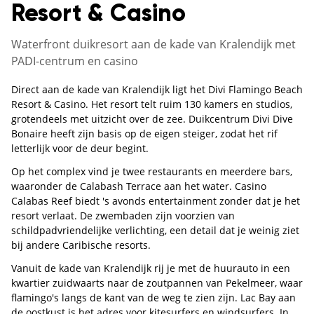
Resort & Casino
Waterfront duikresort aan de kade van Kralendijk met
PADI-centrum en casino
Direct aan de kade van Kralendijk ligt het Divi Flamingo Beach
Resort & Casino. Het resort telt ruim 130 kamers en studios,
grotendeels met uitzicht over de zee. Duikcentrum Divi Dive
Bonaire heeft zijn basis op de eigen steiger, zodat het rif
letterlijk voor de deur begint.
Op het complex vind je twee restaurants en meerdere bars,
waaronder de Calabash Terrace aan het water. Casino
Calabas Reef biedt 's avonds entertainment zonder dat je het
resort verlaat. De zwembaden zijn voorzien van
schildpadvriendelijke verlichting, een detail dat je weinig ziet
bij andere Caribische resorts.
Vanuit de kade van Kralendijk rij je met de huurauto in een
kwartier zuidwaarts naar de zoutpannen van Pekelmeer, waar
flamingo's langs de kant van de weg te zien zijn. Lac Bay aan
de oostkust is het adres voor kitesurfers en windsurfers. In