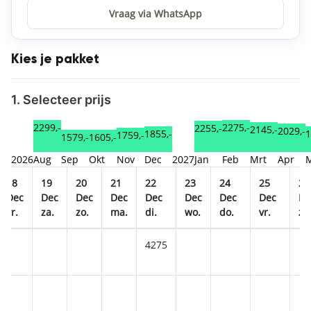
Vraag via WhatsApp
Kies je pakket
1. Selecteer prijs
2299,-
2275,-
2255,-
2145,-
2029,-
1
1855,-
1759,-
1605,-
1579,-
2026
Aug
Sep
Okt
Nov
Dec
2027
Jan
Feb
Mrt
Apr
18
19
20
21
22
23
24
25
26
Dec
Dec
Dec
Dec
Dec
Dec
Dec
Dec
De
vr.
za.
zo.
ma.
di.
wo.
do.
vr.
za
4275