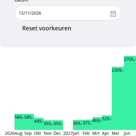
Reset voorkeuren
2705,-
2309,-
589,-
585,-
529,-
469,-
449,-
375,-
369,-
359,-
355,-
2026
Aug
Sep
Okt
Nov
Dec
2027
Jan
Feb
Mrt
Apr
Mei
Jun