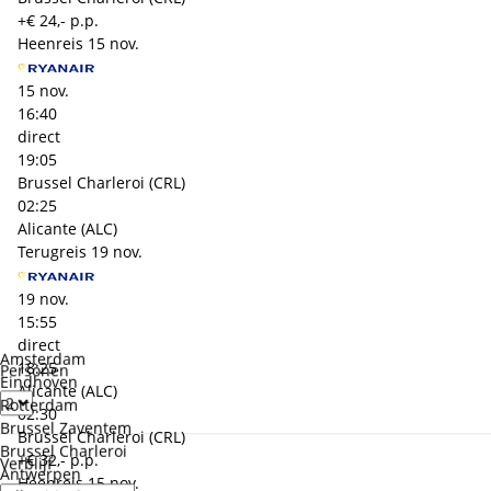
+€ 24,- p.p.
Heenreis
15 nov.
15 nov.
16:40
direct
19:05
Brussel Charleroi (CRL)
02:25
Alicante (ALC)
Terugreis
19 nov.
19 nov.
15:55
direct
Amsterdam
18:25
Personen
Eindhoven
Alicante (ALC)
Rotterdam
02:30
Brussel Zaventem
Brussel Charleroi (CRL)
Brussel Charleroi
+€ 32,- p.p.
Verblijf
Antwerpen
Heenreis
15 nov.