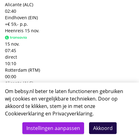
Alicante (ALC)
02:40
Eindhoven (EIN)
+€ 59,- p.p.
Heenreis
15 nov.
15 nov.
07:45
direct
10:10
Rotterdam (RTM)
00:00
Alicante (ALC)
Terugreis
19 nov.
Om bebsy.nl beter te laten functioneren gebruiken
wij cookies en vergelijkbare technieken. Door op
19 nov.
akkoord te klikken, stem je in met onze
10:20
Cookieverklaring
en
Privacyverklaring
.
direct
Totaal
12:55
Details
Deze reis nu boeken
Instellingen aanpassen
Akkoord
Alicante (ALC)
742,-
00:00