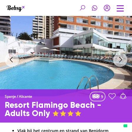
9
Spanje
/
Alicante
Resort Flamingo Beach -
Adults Only
Vlak bij het centrum en strand van Benidorm