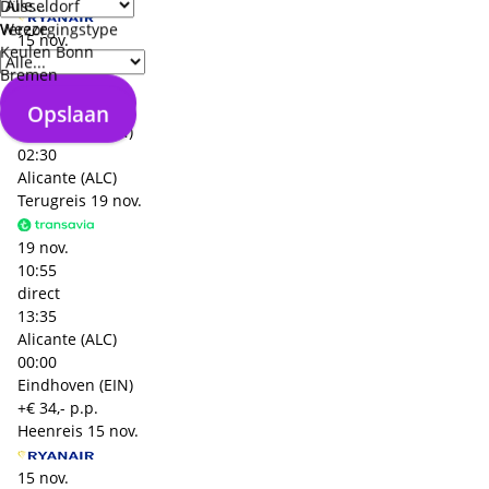
Düsseldorf
Weeze
Verzorgingstype
15 nov.
Keulen Bonn
10:45
Bremen
direct
Opslaan
13:15
Opslaan
Eindhoven (EIN)
02:30
Alicante (ALC)
Terugreis
19 nov.
19 nov.
10:55
direct
13:35
Alicante (ALC)
00:00
Eindhoven (EIN)
+€ 34,- p.p.
Heenreis
15 nov.
15 nov.