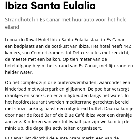
Ibiza Santa Eulalia
Strandhotel in Es Canar met huurauto voor het hele
eiland
Leonardo Royal Hotel Ibiza Santa Eulalia staat in Es Canar,
een badplaats aan de oostkust van Ibiza. Het hotel heeft 442
kamers, van Comfort-kamers tot Deluxe-suites met zeezicht,
de meeste met een balkon. Op tien meter van de
hoteluitgang begint het strand van Es Canar, met fijn zand en
helder water.
Op het complex zijn drie buitenzwembaden, waaronder een
kinderbad met waterpark en glijbanen. De poolbar verzorgt
drankjes en snacks, en er zijn ligbedden langs het water. In
het hoofdrestaurant worden mediterrane gerechten bereid
met show cooking, naast een uitgebreid buffet. Daarna kun je
door naar de Rosé Bar of de Blue Café Ibiza voor een drankje
aan zee. Kinderen van vier tot twaalf jaar zijn welkom bij de
miniclub, die dagelijks activiteiten organiseert.
Es Canar ligt dichtbij de Punta Arabí markt, een van de