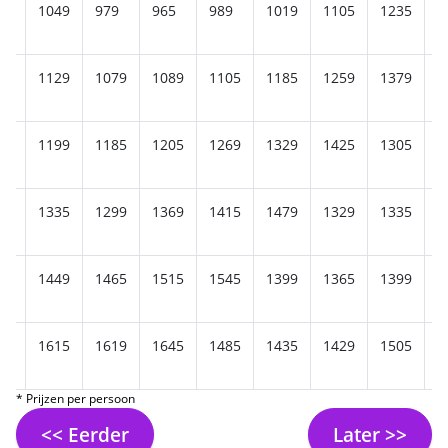
69
1049
979
965
989
1019
1105
1235
1
09
1129
1079
1089
1105
1185
1259
1379
1
89
1199
1185
1205
1269
1329
1425
1305
1
19
1335
1299
1369
1415
1479
1329
1335
1
05
1449
1465
1515
1545
1399
1365
1399
1
55
1615
1619
1645
1485
1435
1429
1505
1
* Prijzen per persoon
<< Eerder
Later >>