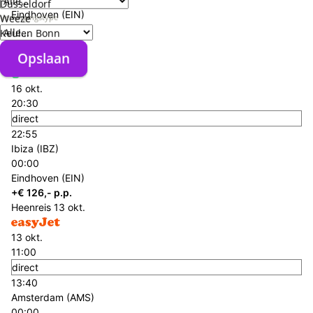
Düsseldorf
Eindhoven (EIN)
Verzorgingstype
Weeze
00:00
Keulen Bonn
Ibiza (IBZ)
Opslaan
Opslaan
Terugreis
16 okt.
16 okt.
20:30
direct
22:55
Ibiza (IBZ)
00:00
Eindhoven (EIN)
+€ 126,- p.p.
Heenreis
13 okt.
13 okt.
11:00
direct
13:40
Amsterdam (AMS)
00:00