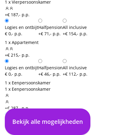
1 x Vierpersoonskamer
+€ 187,- p.p.
Logies en ontbijt
Halfpension
All inclusive
€ 0,- p.p.
+€ 71,- p.p.
+€ 154,- p.p.
1 x Appartement
+€ 215,- p.p.
Logies en ontbijt
Halfpension
All inclusive
€ 0,- p.p.
+€ 46,- p.p.
+€ 112,- p.p.
1 x Eenpersoonskamer
1 x Eenpersoonskamer
+€ 287,- p.p.
Bekijk alle mogelijkheden
Logies en ontbijt
Halfpension
All inclusive
€ 0,- p.p.
+€ 39,- p.p.
+€ 83,- p.p.