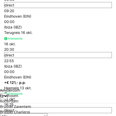
direct
09:20
Eindhoven (EIN)
00:00
Ibiza (IBZ)
Terugreis
16 okt.
16 okt.
20:30
direct
22:55
Ibiza (IBZ)
00:00
Eindhoven (EIN)
+€ 121,- p.p.
Heenreis
13 okt.
Amsterdam
Personen
Eindhoven
13 okt.
Rotterdam
16:25
Brussel Zaventem
direct
Verblijf
Brussel Charleroi
18:50