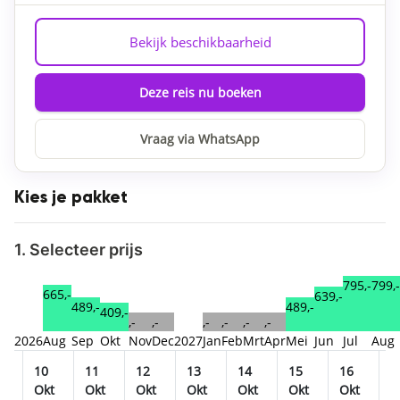
Bekijk beschikbaarheid
Deze reis nu boeken
Vraag via WhatsApp
Kies je pakket
1. Selecteer prijs
799,-
795,-
665,-
639,-
489,-
489,-
409,-
,-
,-
,-
,-
,-
,-
2026
Aug
Sep
Okt
Nov
Dec
2027
Jan
Feb
Mrt
Apr
Mei
Jun
Jul
Aug
10
11
12
13
14
15
16
1
t
Okt
Okt
Okt
Okt
Okt
Okt
Okt
O