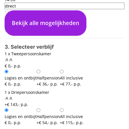
direct
17:15
Ibiza (IBZ)
Bekijk alle mogelijkheden
00:00
Dusseldorf (DUS)
3. Selecteer verblijf
1 x Tweepersoonskamer
€ 0,- p.p.
Logies en ontbijt
Halfpension
All inclusive
€ 0,- p.p.
+€ 36,- p.p.
+€ 77,- p.p.
1 x Driepersoonskamer
+€ 143,- p.p.
Logies en ontbijt
Halfpension
All inclusive
€ 0,- p.p.
+€ 54,- p.p.
+€ 115,- p.p.