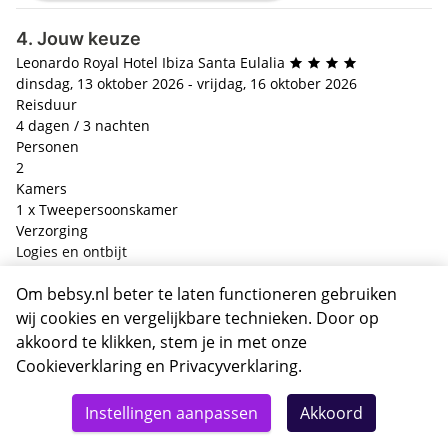
4. Jouw keuze
Leonardo Royal Hotel Ibiza Santa Eulalia
dinsdag, 13 oktober 2026 - vrijdag, 16 oktober 2026
Reisduur
4 dagen / 3 nachten
Personen
2
Kamers
1 x Tweepersoonskamer
Verzorging
Logies en ontbijt
Heenreis
Om bebsy.nl beter te laten functioneren gebruiken
Brussel Charleroi - Ibiza / Ryanair FR6456 / 17:05 - 19:30 / 13
okt.
wij cookies en vergelijkbare technieken. Door op
Terugreis
akkoord te klikken, stem je in met onze
Ibiza - Brussel Charleroi / Ryanair FR6457 / 10:45 - 13:05 / 16
Cookieverklaring
en
Privacyverklaring
.
okt.
Instellingen aanpassen
Akkoord
Prijs p.p.
+