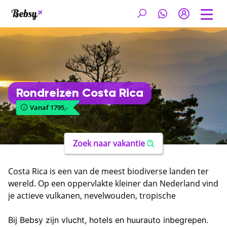
Rondreizen Costa Rica
Vanaf 1795,-
Zoek naar vakantie
Costa Rica is een van de meest biodiverse landen ter
wereld. Op een oppervlakte kleiner dan Nederland vind
je actieve vulkanen, nevelwouden, tropische
regenwouden, mangrovebossen en stranden aan
zowel de Caribische zee als de Stille Oceaan. Bijna 30
Bij Bebsy zijn vlucht, hotels en huurauto inbegrepen.