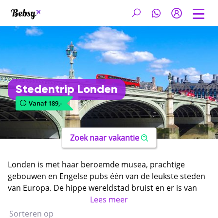
Stedentrip Londen
Vanaf 189,-
Zoek naar vakantie
Londen is met haar beroemde musea, prachtige
gebouwen en Engelse pubs één van de leukste steden
van Europa. De hippe wereldstad bruist en er is van
alles te beleven. Geniet van een authentieke high tea,
Lees meer
shop je suf in de kleurrijke winkelstraten of ontvlucht
Sorteren op