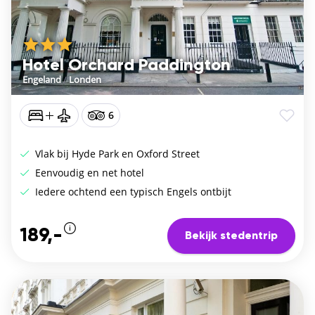
Hotel Orchard Paddington
Engeland
/
Londen
6
Vlak bij Hyde Park en Oxford Street
Eenvoudig en net hotel
Iedere ochtend een typisch Engels ontbijt
189,-
Bekijk stedentrip