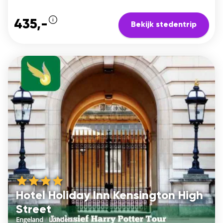
435,-
Bekijk stedentrip
Hotel Holiday Inn Kensington High
Street
Engeland
/
Londen