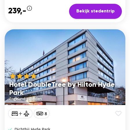
239,-
Bekijk stedentrip
Hotel DoubleTree by Hilton Hyde
Park
Engeland
/
Londen
8
Dichtbij Hyde Park