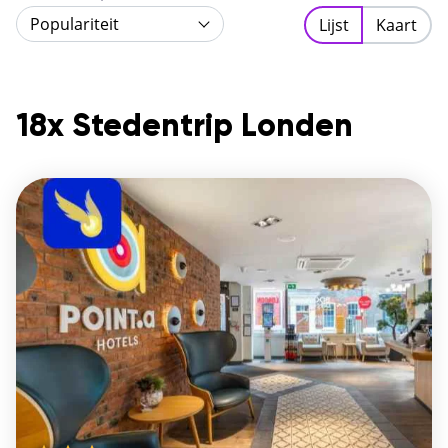
de drukte en wandel door het prachtige Hyde Park.
Populariteit
Lijst
Kaart
Londen is zo veelzijdig, je wilt er zeker nog eens naar
terug. Boek een
goedkope stedentrip Londen
en
ontdek het zelf!
18x Stedentrip Londen