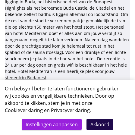
ligging in Buda, het historische deel van de Budapest.
Highlights als het beroemde Buda Castle, de Citadel en het
bekende Gellért badhuis liggen allemaal op loopafstand. Om
de rest van de stad te verkennen pak je gemakkelijk de tram
die op slechts 150 meter van het hotel stopt. Het personeel
van hotel Mediterran doet er alles aan om jouw verblijf zo
aangenaam mogelijk te laten verlopen. Na een dag wandelen
door de prachtige stad kom je helemaal tot rust in het
spabad of de sauna (toeslag). Voor een drankje of een lichte
snack neem je plaats in de bar van het hotel. De receptie is
24 uur per dag open en gratis wifi is beschikbaar in het hele
hotel. Hotel Mediterran is een heerlijke plek voor jouw
stedentrip Budapest
!
Om bebsy.nl beter te laten functioneren gebruiken
* Deze reis is inclusief tickets voor de spa, deze tickets
wij cookies en vergelijkbare technieken. Door op
worden op dag 2 of 3 voor u gereserveerd.
akkoord te klikken, stem je in met onze
Faciliteiten Budapest Spa
Cookieverklaring
en
Privacyverklaring
.
Totaal
Experience
Details
Deze reis nu boeken
Instellingen aanpassen
Akkoord
442,-
Tuin