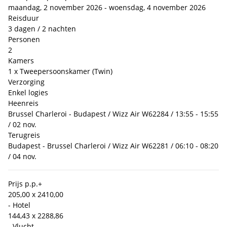
maandag, 2 november 2026 - woensdag, 4 november 2026
Reisduur
3 dagen / 2 nachten
Personen
2
Kamers
1 x Tweepersoonskamer (Twin)
Verzorging
Enkel logies
Heenreis
Brussel Charleroi - Budapest / Wizz Air W62284 / 13:55 - 15:55
/ 02 nov.
Terugreis
Budapest - Brussel Charleroi / Wizz Air W62281 / 06:10 - 08:20
/ 04 nov.
Prijs p.p.
+
205,00 x 2
410,00
- Hotel
144,43 x 2
288,86
- Vlucht