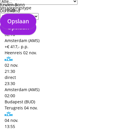
04 nov.
Keulen Bonn
Verzorgingstype
17:20
Dortmund
direct
Opslaan
19:30
Opslaan
Budapest (BUD)
02:10
Amsterdam (AMS)
+€ 417,- p.p.
Heenreis
02 nov.
02 nov.
21:30
direct
23:30
Amsterdam (AMS)
02:00
Budapest (BUD)
Terugreis
04 nov.
04 nov.
13:55