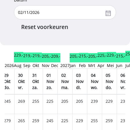
Reset voorkeuren
25
229,-
229,-
225,-
219,-
219,-
215,-
215,-
209,-
205,-
205,-
205,-
2026
Aug
Sep
Okt
Nov
Dec
2027
Jan
Feb
Mrt
Apr
Mei
Jun
Ju
29
30
31
01
02
03
04
05
06
Okt
Okt
Okt
Nov
Nov
Nov
Nov
Nov
Nov
do.
vr.
za.
zo.
ma.
di.
wo.
do.
vr.
245
269
255
225
205
205
239
229
239
279
265
259
245
225
229
255
259
239