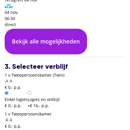
04 nov.
06:30
direct
08:45
Budapest (BUD)
Bekijk alle mogelijkheden
02:15
Amsterdam (AMS)
3. Selecteer verblijf
1 x Tweepersoonskamer (Twin)
€ 0,- p.p.
Enkel logies
Logies en ontbijt
€ 0,- p.p.
+€ 16,- p.p.
1 x Tweepersoonskamer
€ 0,- p.p.