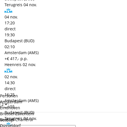
Terugreis
04 nov.
04 nov.
17:20
direct
19:30
Budapest (BUD)
02:10
Amsterdam (AMS)
+€ 417,- p.p.
Heenreis
02 nov.
02 nov.
14:30
direct
16:25
Personen
Amsterdam (AMS)
Amsterdam
01:55
Eindhoven
Budapest (BUD)
Brussel Zaventem
Terugreis
04 nov.
Brussel Charleroi
Verblijf
Düsseldorf