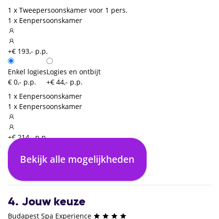
1 x Tweepersoonskamer voor 1 pers.
1 x Eenpersoonskamer
+€ 193,- p.p.
Enkel logies
Logies en ontbijt
€ 0,- p.p.
+€ 44,- p.p.
1 x Eenpersoonskamer
1 x Eenpersoonskamer
+€ 214,- p.p.
Bekijk alle mogelijkheden
Enkel logies
Logies en ontbijt
€ 0,- p.p.
+€ 79,- p.p.
4. Jouw keuze
Budapest Spa Experience