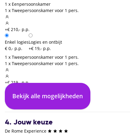
1 x Eenpersoonskamer
1 x Tweepersoonskamer voor 1 pers.
+€ 210,- p.p.
Enkel logies
Logies en ontbijt
€ 0,- p.p.
+€ 19,- p.p.
1 x Tweepersoonskamer voor 1 pers.
1 x Tweepersoonskamer voor 1 pers.
+€ 219,- p.p.
Bekijk alle mogelijkheden
Enkel logies
Logies en ontbijt
€ 0,- p.p.
+€ 18,- p.p.
4. Jouw keuze
De Rome Experience