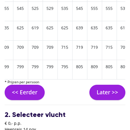
555
545
525
529
535
545
555
555
539
635
625
619
625
625
639
635
635
619
709
709
709
709
715
719
719
715
709
799
799
799
799
795
805
809
805
809
* Prijzen per persoon
<< Eerder
Later >>
2. Selecteer vlucht
€ 0,- p.p.
Heenreis
14 nov.