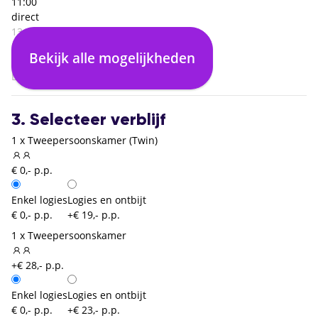
11:00
direct
13:05
Rome Fiumicino (FCO)
Bekijk alle mogelijkheden
00:00
Dusseldorf (DUS)
3. Selecteer verblijf
1 x Tweepersoonskamer (Twin)
€ 0,- p.p.
Enkel logies
Logies en ontbijt
€ 0,- p.p.
+€ 19,- p.p.
1 x Tweepersoonskamer
+€ 28,- p.p.
Enkel logies
Logies en ontbijt
€ 0,- p.p.
+€ 23,- p.p.