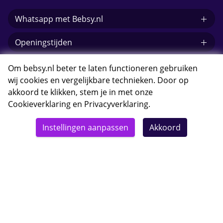
Whatsapp met Bebsy.nl
Openingstijden
E-mail Bebsy.nl
Om bebsy.nl beter te laten functioneren gebruiken
wij cookies en vergelijkbare technieken. Door op
akkoord te klikken, stem je in met onze
Cookieverklaring
en
Privacyverklaring
.
© 2026 Bebsy.nl
Instellingen aanpassen
Akkoord