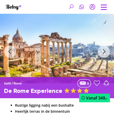
8
Italië
/
Rome
De Rome Experience
Vanaf
349,-
Rustige ligging nabij een bushalte
Heerlijk terras in de binnentuin