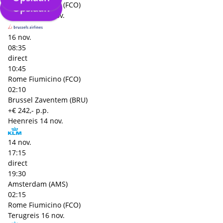
Rome Fiumicino (FCO)
Opslaan
Terugreis
16 nov.
16 nov.
08:35
direct
10:45
Rome Fiumicino (FCO)
02:10
Brussel Zaventem (BRU)
+€ 242,- p.p.
Heenreis
14 nov.
14 nov.
17:15
direct
19:30
Amsterdam (AMS)
02:15
Rome Fiumicino (FCO)
Terugreis
16 nov.