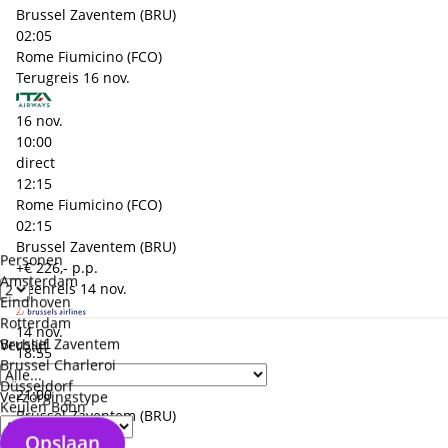
Brussel Zaventem (BRU)
02:05
Rome Fiumicino (FCO)
Terugreis
16 nov.
16 nov.
10:00
direct
12:15
Rome Fiumicino (FCO)
02:15
Brussel Zaventem (BRU)
Personen
+€ 226,- p.p.
Amsterdam
Heenreis
14 nov.
Eindhoven
Rotterdam
14 nov.
Brussel Zaventem
Verblijf
18:55
Brussel Charleroi
direct
Düsseldorf
21:00
Verzorgingstype
Keulen Bonn
Brussel Zaventem (BRU)
02:05
Opslaan