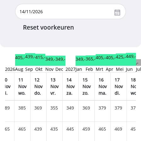
Reset voorkeuren
449,-
439,-
425,-
415,-
405,-
405,-
405,-
365,-
349,-
349,-
349,-
,-
2026
Aug
Sep
Okt
Nov
Dec
2027
Jan
Feb
Mrt
Apr
Mei
Jun
Ju
10
11
12
13
14
15
16
17
18
Nov
Nov
Nov
Nov
Nov
Nov
Nov
Nov
Nov
di.
wo.
do.
vr.
za.
zo.
ma.
di.
wo.
389
385
369
355
349
369
379
379
379
465
465
439
435
445
459
465
469
455