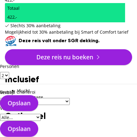
Totaal
422,-
Slechts 30% aanbetaling
Mogelijkheid tot 30% aanbetaling bij Smart of Comfort tarief
Deze reis valt onder SGR dekking.
Deze reis nu boeken
Personen
Inclusief
Vlucht
Brussel Charleroi
Verblijf
Handbagage
Opslaan
Hotel
Verzorgingstype
Optioneel
Opslaan
Ruimbagage
Transfer