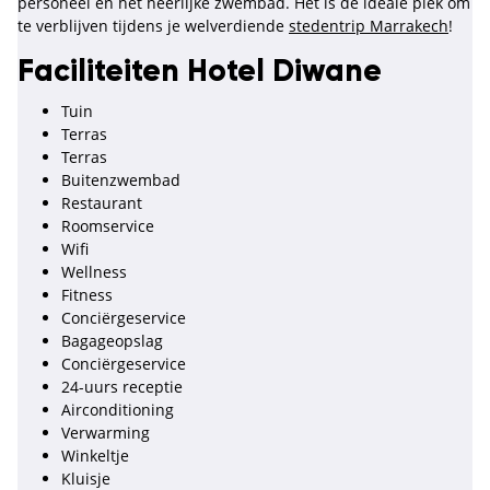
personeel en het heerlijke zwembad. Het is de ideale plek om
te verblijven tijdens je welverdiende
stedentrip Marrakech
!
Faciliteiten Hotel Diwane
Tuin
Terras
Terras
Buitenzwembad
Restaurant
Roomservice
Wifi
Wellness
Fitness
Conciërgeservice
Bagageopslag
Conciërgeservice
24-uurs receptie
Airconditioning
Verwarming
Winkeltje
Kluisje