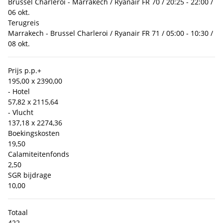
Brussel Charleroi - Marrakech / Ryanair FR 70 / 20:25 - 22:00 /
06 okt.
Terugreis
Marrakech - Brussel Charleroi / Ryanair FR 71 / 05:00 - 10:30 /
08 okt.
Prijs p.p.
+
195,00 x 2
390,00
- Hotel
57,82 x 2
115,64
- Vlucht
137,18 x 2
274,36
Boekingskosten
19,50
Calamiteitenfonds
2,50
SGR bijdrage
10,00
Totaal
422,-