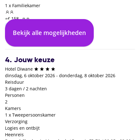
1 x Familiekamer
+€ 158,- p.p.
Bekijk alle mogelijkheden
Logies en ontbijt
€ 0,- p.p.
4. Jouw keuze
Hotel Diwane
dinsdag, 6 oktober 2026 - donderdag, 8 oktober 2026
Reisduur
3 dagen / 2 nachten
Personen
2
Kamers
1 x Tweepersoonskamer
Verzorging
Logies en ontbijt
Heenreis