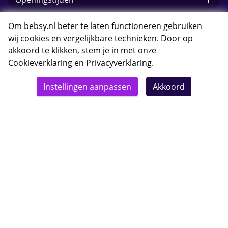
E-mail Bebsy.nl
Om bebsy.nl beter te laten functioneren gebruiken
wij cookies en vergelijkbare technieken. Door op
akkoord te klikken, stem je in met onze
Cookieverklaring
en
Privacyverklaring
.
© 2026 Bebsy.nl
Instellingen aanpassen
Akkoord