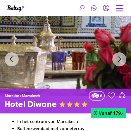
8
Marokko
/
Marrakech
Hotel Diwane
Vanaf
179,-
In het centrum van Marrakech
Buitenzwembad met zonneterras