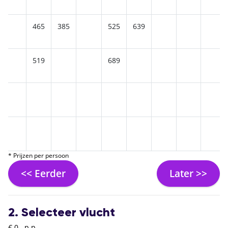
465
385
525
639
519
689
* Prijzen per persoon
<< Eerder
Later >>
2. Selecteer vlucht
€ 0,- p.p.