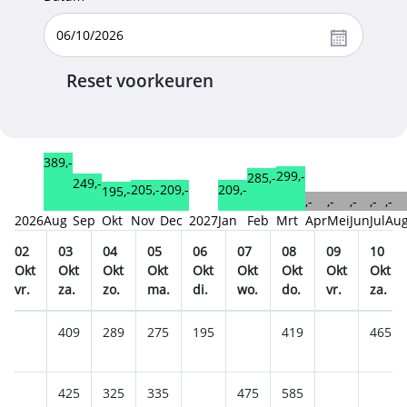
Reset voorkeuren
389,-
299,-
285,-
249,-
209,-
209,-
205,-
195,-
,-
,-
,-
,-
,-
2026
Aug
Sep
Okt
Nov
Dec
2027
Jan
Feb
Mrt
Apr
Mei
Jun
Jul
Au
02
03
04
05
06
07
08
09
10
Okt
Okt
Okt
Okt
Okt
Okt
Okt
Okt
Okt
vr.
za.
zo.
ma.
di.
wo.
do.
vr.
za.
409
289
275
195
419
465
425
325
335
475
585