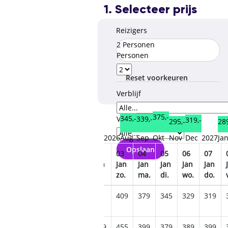
1. Selecteer prijs
Reizigers
2 Personen
Personen
Reset voorkeuren
Verblijf
375,-
345,-
339,-
Verzorgingstype
319,-
295,-
289
2026
Aug
Sep
Okt
Nov
Dec
2027
Ja
Opslaan
29
30
31
01
02
03
04
05
06
07
Dec
Dec
Dec
Jan
Jan
Jan
Jan
Jan
Jan
Jan
di.
wo.
do.
vr.
za.
zo.
ma.
di.
wo.
do.
459
409
379
345
329
319
669
719
749
559
499
455
399
379
389
399