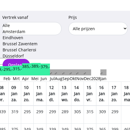
Vertrek vanaf
Prijs
Alle
Amsterdam
Eindhoven
Brussel Zaventem
Brussel Charleroi
Düsseldorf
Opslaan
389,-
385,-
379,-
315,-
295,-
,-
,-
,-
,-
,-
,-
,-
,-
n
Feb
Mrt
Apr
Mei
Jun
Jul
Aug
Sep
Okt
Nov
Dec
2028
Jan
08
09
10
11
12
13
14
15
16
17
18
Jan
Jan
Jan
Jan
Jan
Jan
Jan
Jan
Jan
Jan
Jan
vr.
za.
zo.
ma.
di.
wo.
do.
vr.
za.
zo.
ma
339
319
295
299
299
289
305
315
309
299
385
375
349
349
339
349
369
375
365
399
46