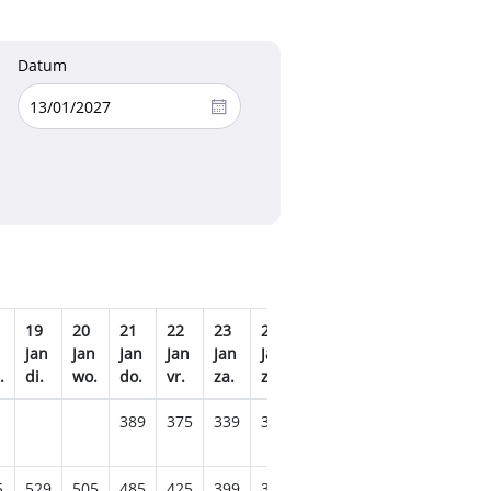
Datum
19
20
21
22
23
24
25
26
27
28
Jan
Jan
Jan
Jan
Jan
Jan
Jan
Jan
Jan
Jan
.
di.
wo.
do.
vr.
za.
zo.
ma.
di.
wo.
do.
389
375
339
309
309
305
329
335
5
529
505
485
425
399
369
375
385
399
419