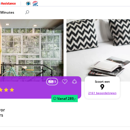
 Minutes
9
Scoort een
9
2161 beoordelingen
Vanaf
289,-
yor
rs