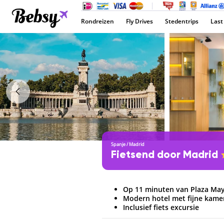
Rondreizen
Fly Drives
Stedentrips
Last
Spanje
/
Madrid
Fietsend door Madrid
Op 11 minuten van Plaza Ma
Modern hotel met fijne kame
Inclusief fiets excursie