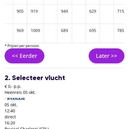
905
919
949
629
715
969
1009
689
695
785
* Prijzen per persoon
<< Eerder
Later >>
2. Selecteer vlucht
€ 0,- p.p.
Heenreis
05 okt.
05 okt.
12:40
direct
16:20
Brussel Charleroi (CRL)