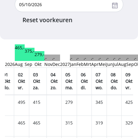
Reset voorkeuren
465,-
375,-
279,-
,-
,-
,-
,-
,-
,-
,-
,-
,-
,-
,-
,-
2026
Aug
Sep
Okt
Nov
Dec
2027
Jan
Feb
Mrt
Apr
Mei
Jun
Jul
Aug
Sep
O
01
02
03
04
05
06
07
08
09
Okt
Okt
Okt
Okt
Okt
Okt
Okt
Okt
Okt
do.
vr.
za.
zo.
ma.
di.
wo.
do.
vr.
495
415
279
345
425
465
465
315
319
329