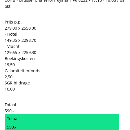
Corfu - Brussel Charleroi / Ryanair FR 6252 / 17:15 - 19:05 / 09
okt.
Prijs p.p.
+
279,00 x 2
558,00
- Hotel
149,35 x 2
298,70
- Vlucht
129,65 x 2
259,30
Boekingskosten
19,50
Calamiteitenfonds
2,50
SGR bijdrage
10,00
Totaal
590,-
Totaal
590,-