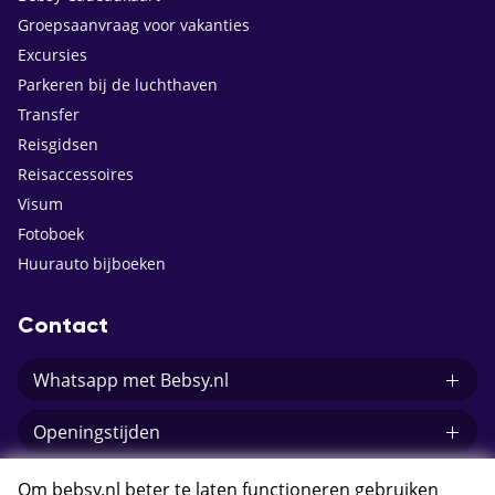
Groepsaanvraag voor vakanties
Excursies
Parkeren bij de luchthaven
Transfer
Reisgidsen
Reisaccessoires
Visum
Fotoboek
Huurauto bijboeken
Contact
Whatsapp met Bebsy.nl
Openingstijden
E-mail Bebsy.nl
Om bebsy.nl beter te laten functioneren gebruiken