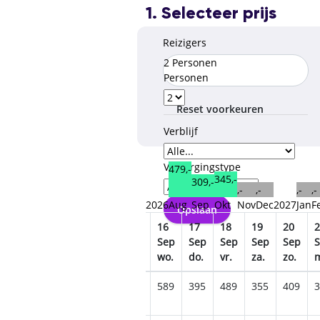
1. Selecteer prijs
Reizigers
2 Personen
Personen
Reset voorkeuren
Verblijf
Verzorgingstype
479,-
345,-
309,-
,-
,-
,-
,-
2026
Aug
Sep
Okt
Nov
Dec
2027
Jan
F
Opslaan
11
12
13
14
15
16
17
18
19
20
2
Sep
Sep
Sep
Sep
Sep
Sep
Sep
Sep
Sep
Sep
r.
za.
zo.
ma.
di.
wo.
do.
vr.
za.
zo.
485
419
455
405
559
589
395
489
355
409
3