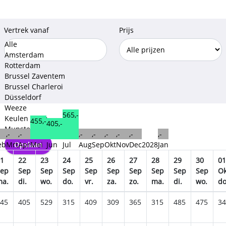
Vertrek vanaf
Prijs
Alle
Amsterdam
Rotterdam
Brussel Zaventem
Brussel Charleroi
Düsseldorf
Weeze
565,-
Keulen Bonn
455,-
405,-
Munster-Osnabruck
,-
,-
,-
,-
,-
,-
,-
,-
Opslaan
eb
Mrt
Apr
Mei
Jun
Jul
Aug
Sep
Okt
Nov
Dec
2028
Jan
1
22
23
24
25
26
27
28
29
30
01
Sep
Sep
Sep
Sep
Sep
Sep
Sep
Sep
Sep
Sep
Ok
ma.
di.
wo.
do.
vr.
za.
zo.
ma.
di.
wo.
do
45
405
529
315
409
309
365
315
485
475
34