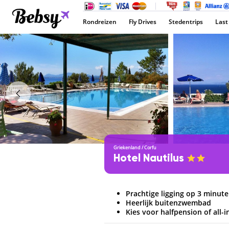
Rondreizen
Fly Drives
Stedentrips
Last
Griekenland
/
Corfu
Hotel Nautilus
Prachtige ligging op 3 minut
Heerlijk buitenzwembad
Kies voor halfpension of all-i