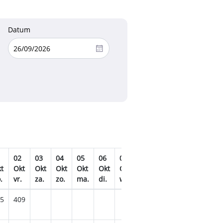
Datum
02
03
04
05
06
07
08
09
10
11
t
Okt
Okt
Okt
Okt
Okt
Okt
Okt
Okt
Okt
Okt
.
vr.
za.
zo.
ma.
di.
wo.
do.
vr.
za.
zo.
5
409