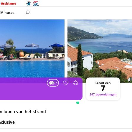
 Minutes
7
Scoort een
7
247 beoordelingen
en lopen van het strand
nclusive