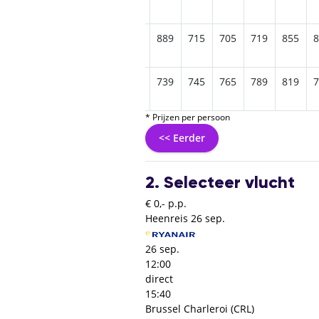
745
759
895
1015
949
889
715
705
719
855
8
799
865
945
799
845
739
745
765
789
819
7
* Prijzen per persoon
<< Eerder
2. Selecteer vlucht
€ 0,- p.p.
Heenreis
26 sep.
26 sep.
12:00
direct
15:40
Brussel Charleroi (CRL)