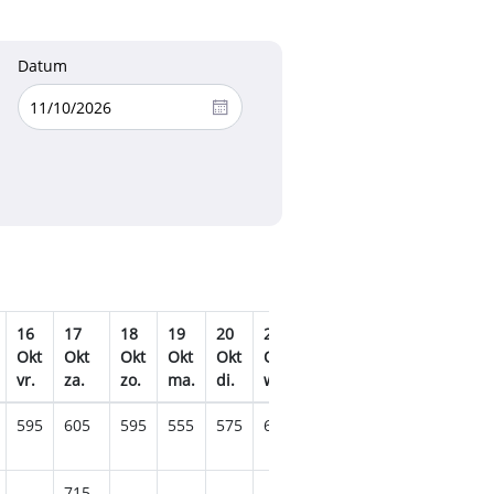
Datum
16
17
18
19
20
21
22
23
24
25
Okt
Okt
Okt
Okt
Okt
Okt
Okt
Okt
Okt
Okt
vr.
za.
zo.
ma.
di.
wo.
do.
vr.
za.
zo.
595
605
595
555
575
649
715