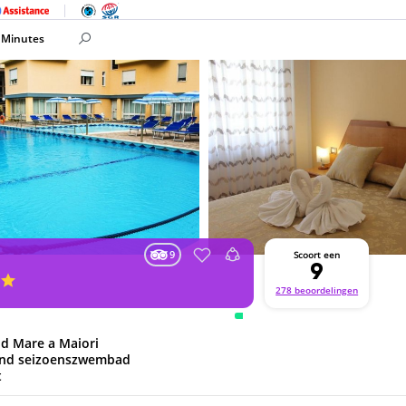
 Minutes
9
Scoort een
9
278 beoordelingen
nd Mare a Maiori
nend seizoenszwembad
t