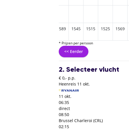
1449
1455
1605
1589
1545
1515
1525
1569
* Prijzen per persoon
<< Eerder
2. Selecteer vlucht
€ 0,- p.p.
Heenreis
11 okt.
11 okt.
06:35
direct
08:50
Brussel Charleroi (CRL)
02:15