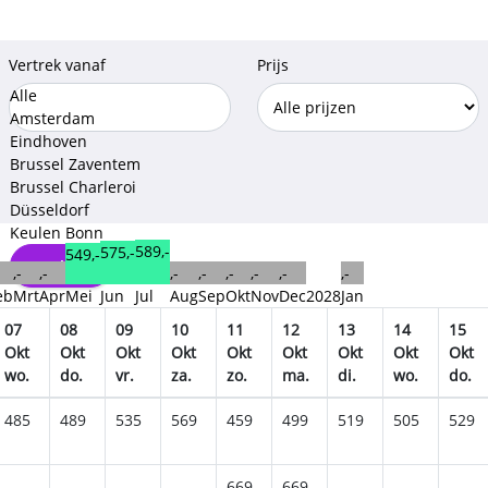
Vertrek vanaf
Prijs
Alle
Amsterdam
Eindhoven
Brussel Zaventem
Brussel Charleroi
Düsseldorf
Keulen Bonn
589,-
575,-
549,-
Opslaan
,-
,-
,-
,-
,-
,-
,-
,-
eb
Mrt
Apr
Mei
Jun
Jul
Aug
Sep
Okt
Nov
Dec
2028
Jan
07
08
09
10
11
12
13
14
15
Okt
Okt
Okt
Okt
Okt
Okt
Okt
Okt
Okt
wo.
do.
vr.
za.
zo.
ma.
di.
wo.
do.
485
489
535
569
459
499
519
505
529
669
669