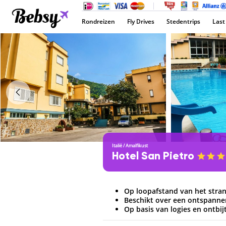
Rondreizen
Fly Drives
Stedentrips
Last
Italië
/
Amalfikust
Hotel San Pietro
Op loopafstand van het stra
Beschikt over een ontspan
Op basis van logies en ontbij