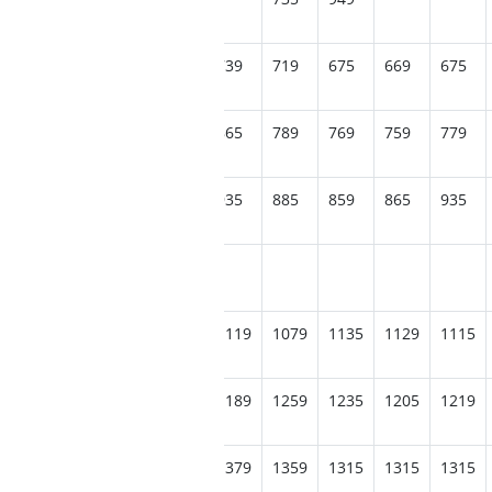
729
709
715
749
739
719
675
669
675
815
815
799
839
865
789
769
759
779
919
899
899
949
935
885
859
865
935
1099
1095
1065
1109
1119
1079
1135
1129
1115
1195
1165
1155
1205
1189
1259
1235
1205
1219
1269
1259
1249
1289
1379
1359
1315
1315
1315