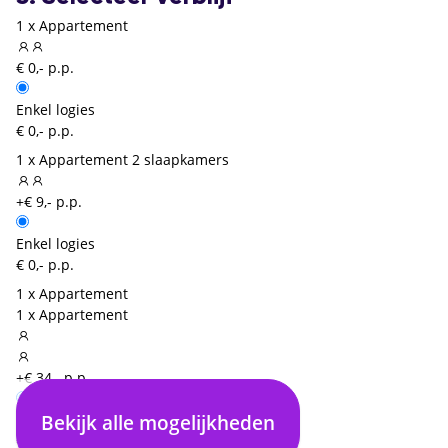
1 x Appartement
€ 0,- p.p.
Enkel logies
€ 0,- p.p.
1 x Appartement 2 slaapkamers
+€ 9,- p.p.
Enkel logies
€ 0,- p.p.
1 x Appartement
1 x Appartement
+€ 34,- p.p.
Bekijk alle mogelijkheden
Enkel logies
€ 0,- p.p.