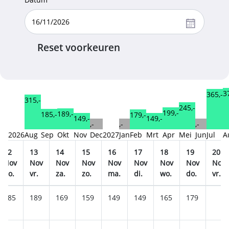
Reset voorkeuren
3
365,-
315,-
245,-
199,-
189,-
185,-
179,-
149,-
149,-
,-
,-
,-
2026
Aug
Sep
Okt
Nov
Dec
2027
Jan
Feb
Mrt
Apr
Mei
Jun
Jul
A
12
13
14
15
16
17
18
19
20
Nov
Nov
Nov
Nov
Nov
Nov
Nov
Nov
Nov
do.
vr.
za.
zo.
ma.
di.
wo.
do.
vr.
185
189
169
159
149
149
165
179