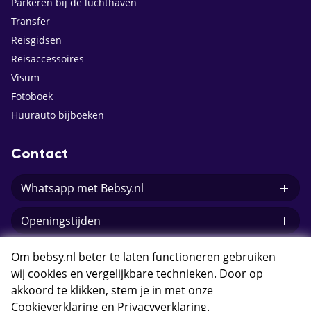
Parkeren bij de luchthaven
Transfer
Reisgidsen
Reisaccessoires
Visum
Fotoboek
Huurauto bijboeken
Contact
Whatsapp met Bebsy.nl
Openingstijden
E-mail Bebsy.nl
Om bebsy.nl beter te laten functioneren gebruiken
wij cookies en vergelijkbare technieken. Door op
akkoord te klikken, stem je in met onze
Cookieverklaring
en
Privacyverklaring
.