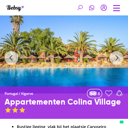
8
Portugal
/
Algarve
Appartementen Colina Village
Rustige ligging, vlak bij het plaatsje Carvoeiro