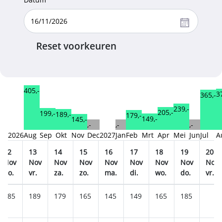
Reset voorkeuren
405,-
3
365,-
239,-
205,-
199,-
189,-
179,-
149,-
145,-
,-
,-
,-
2026
Aug
Sep
Okt
Nov
Dec
2027
Jan
Feb
Mrt
Apr
Mei
Jun
Jul
A
12
13
14
15
16
17
18
19
20
Nov
Nov
Nov
Nov
Nov
Nov
Nov
Nov
Nov
do.
vr.
za.
zo.
ma.
di.
wo.
do.
vr.
185
189
179
165
145
149
165
185