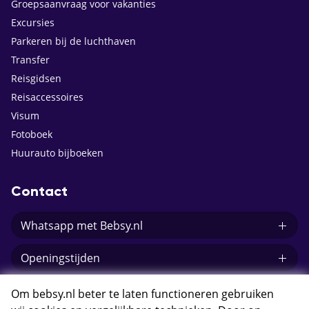
Groepsaanvraag voor vakanties
Excursies
Parkeren bij de luchthaven
Transfer
Reisgidsen
Reisaccessoires
Visum
Fotoboek
Huurauto bijboeken
Contact
Whatsapp met Bebsy.nl
Openingstijden
E-mail Bebsy.nl
Om bebsy.nl beter te laten functioneren gebruiken