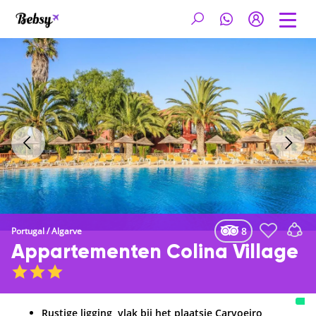
8
Portugal
/
Algarve
Appartementen Colina Village
Rustige ligging, vlak bij het plaatsje Carvoeiro