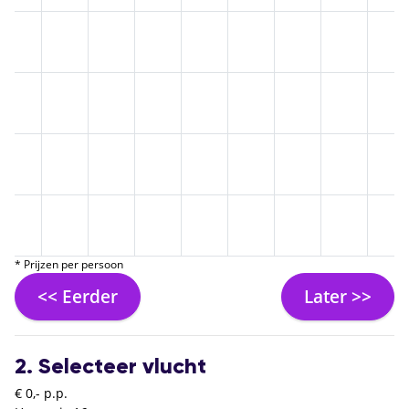
* Prijzen per persoon
<< Eerder
Later >>
2. Selecteer vlucht
€ 0,- p.p.