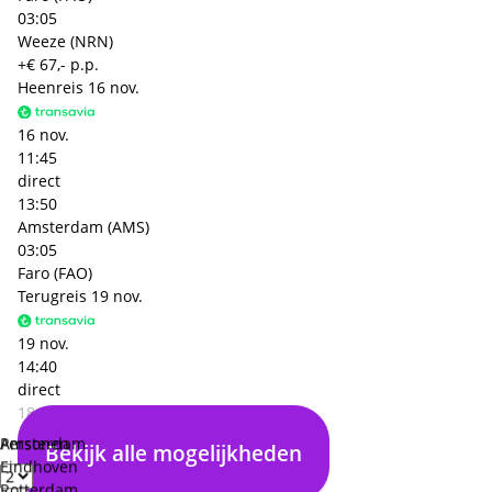
03:05
Weeze (NRN)
+€ 67,- p.p.
Heenreis
16 nov.
16 nov.
11:45
direct
13:50
Amsterdam (AMS)
03:05
Faro (FAO)
Terugreis
19 nov.
19 nov.
14:40
direct
18:50
Faro (FAO)
Personen
Amsterdam
Bekijk alle mogelijkheden
03:10
Eindhoven
Amsterdam (AMS)
Rotterdam