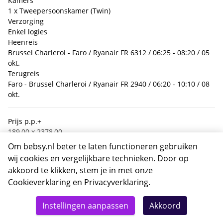
Kamers
1 x Tweepersoonskamer (Twin)
Verzorging
Enkel logies
Heenreis
Brussel Charleroi - Faro / Ryanair FR 6312 / 06:25 - 08:20 / 05
okt.
Terugreis
Faro - Brussel Charleroi / Ryanair FR 2940 / 06:20 - 10:10 / 08
okt.
Prijs p.p.
+
189,00 x 2
378,00
- Hotel
Om bebsy.nl beter te laten functioneren gebruiken
91,60 x 2
183,20
wij cookies en vergelijkbare technieken. Door op
- Vlucht
akkoord te klikken, stem je in met onze
97,40 x 2
194,80
Cookieverklaring
en
Privacyverklaring
.
Boekingskosten
Totaal
19,50
Details
Deze reis nu boeken
Instellingen aanpassen
Akkoord
Calamiteitenfonds
410,-
2,50