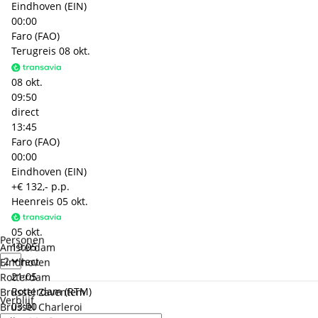
Eindhoven (EIN)
00:00
Faro (FAO)
Terugreis
08 okt.
08 okt.
09:50
direct
13:45
Faro (FAO)
00:00
Eindhoven (EIN)
+€ 132,- p.p.
Heenreis
05 okt.
05 okt.
Personen
19:05
Amsterdam
direct
Eindhoven
21:05
Rotterdam
Rotterdam (RTM)
Brussel Zaventem
Verblijf
03:00
Brussel Charleroi