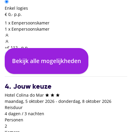
Enkel logies
€ 0,- p.p.
1 x Eenpersoonskamer
1 x Eenpersoonskamer
+€ 112,- p.p.
Bekijk alle mogelijkheden
Logies en ontbijt
€ 0,- p.p.
4. Jouw keuze
Hotel Colina do Mar
maandag, 5 oktober 2026 - donderdag, 8 oktober 2026
Reisduur
4 dagen / 3 nachten
Personen
2