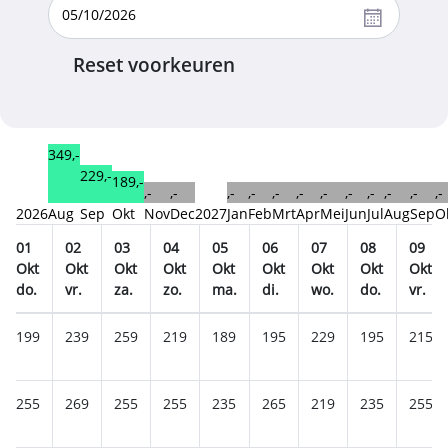
Reset voorkeuren
349,-
229,-
189,-
,-
,-
,-
,-
,-
,-
,-
,-
,-
,-
,-
,-
2026
Aug
Sep
Okt
Nov
Dec
2027
Jan
Feb
Mrt
Apr
Mei
Jun
Jul
Aug
Sep
O
01
02
03
04
05
06
07
08
09
Okt
Okt
Okt
Okt
Okt
Okt
Okt
Okt
Okt
do.
vr.
za.
zo.
ma.
di.
wo.
do.
vr.
199
239
259
219
189
195
229
195
215
255
269
255
255
235
265
219
235
255