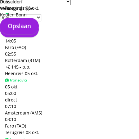
Faro (FAO)
Düsseldorf
Terugreis
08 okt.
Weeze
Verzorgingstype
Keulen Bonn
08 okt.
Opslaan
10:10
Opslaan
direct
14:05
Faro (FAO)
02:55
Rotterdam (RTM)
+€ 145,- p.p.
Heenreis
05 okt.
05 okt.
05:00
direct
07:10
Amsterdam (AMS)
03:10
Faro (FAO)
Terugreis
08 okt.