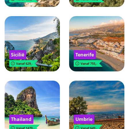
Sicilië
Tenerife
Vanaf 629,-
Vanaf 755,-
Thailand
Umbrie
Vanaf 1479,-
Vanaf 649,-