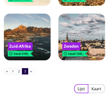
Zuid-Afrika
Zweden
Vanaf 2199,-
Vanaf 1245,-
«
1
2
3
»
Lijst
Kaart