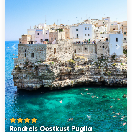
Vorige
De vo
Rondreis Oostkust Puglia