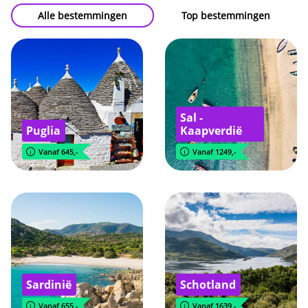
Alle bestemmingen
Top bestemmingen
Sal -
Puglia
Kaapverdië
Vanaf 645,-
Vanaf 1249,-
Sardinië
Schotland
Vanaf 655,-
Vanaf 1639,-