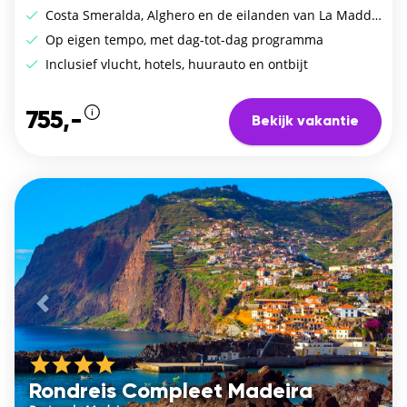
Costa Smeralda, Alghero en de eilanden van La Maddalena
Op eigen tempo, met dag-tot-dag programma
Inclusief vlucht, hotels, huurauto en ontbijt
755,-
Bekijk vakantie
Vorige
De vo
Rondreis Compleet Madeira