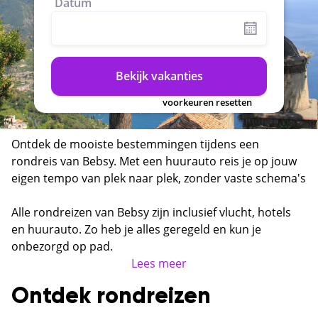
Datum
Bekijk vakanties
voorkeuren resetten
Ontdek de mooiste bestemmingen tijdens een
rondreis van Bebsy. Met een huurauto reis je op jouw
eigen tempo van plek naar plek, zonder vaste schema's
of reisgroepen. Van de ruige kustlijn van Sardinië tot
de vulkanische landschappen van IJsland en de
Alle rondreizen van Bebsy zijn inclusief vlucht, hotels
authentieke dorpjes van Puglia — een rondreis laat je
en huurauto. Zo heb je alles geregeld en kun je
een bestemming echt leren kennen.
onbezorgd op pad.
Lees meer
Ontdek rondreizen