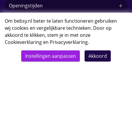
Openingstijden
E-mail Bebsy.nl
Om bebsy.nl beter te laten functioneren gebruiken
wij cookies en vergelijkbare technieken. Door op
akkoord te klikken, stem je in met onze
Cookieverklaring
en
Privacyverklaring
.
© 2026 Bebsy.nl
Instellingen aanpassen
Akkoord