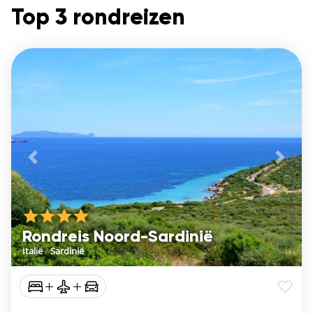
Top 3 rondreizen
Vorige
De vo
Rondreis Noord-Sardinië
Italië
/
Sardinië