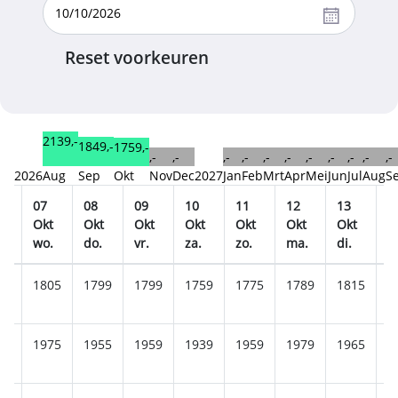
Reset voorkeuren
2139,-
1849,-
1759,-
,-
,-
,-
,-
,-
,-
,-
,-
,-
,-
,-
2026
Aug
Sep
Okt
Nov
Dec
2027
Jan
Feb
Mrt
Apr
Mei
Jun
Jul
Aug
S
07
08
09
10
11
12
13
1
t
Okt
Okt
Okt
Okt
Okt
Okt
Okt
O
wo.
do.
vr.
za.
zo.
ma.
di.
w
99
1805
1799
1799
1759
1775
1789
1815
1
65
1975
1955
1959
1939
1959
1979
1965
1