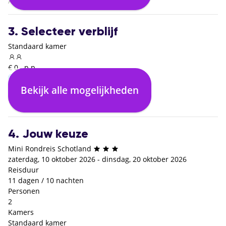
Amsterdam (AMS)
3. Selecteer verblijf
Standaard kamer
€ 0,- p.p.
Bekijk alle mogelijkheden
Inclusief ontbijt
€ 0,- p.p.
4. Jouw keuze
Mini Rondreis Schotland
zaterdag, 10 oktober 2026 - dinsdag, 20 oktober 2026
Reisduur
11 dagen / 10 nachten
Personen
2
Kamers
Standaard kamer