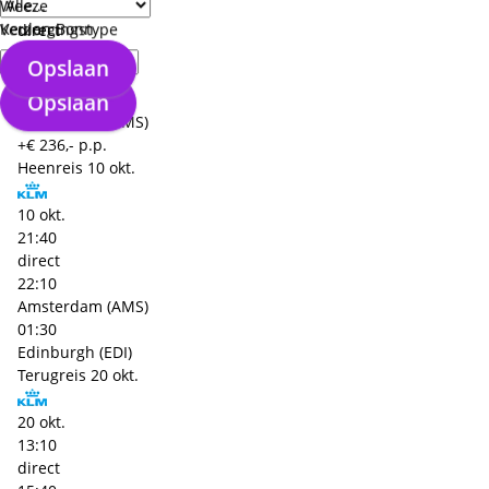
Weeze
09:15
Keulen Bonn
Verzorgingstype
direct
11:45
Opslaan
Edinburgh (EDI)
Opslaan
01:30
Amsterdam (AMS)
+€ 236,- p.p.
Heenreis
10 okt.
10 okt.
21:40
direct
22:10
Amsterdam (AMS)
01:30
Edinburgh (EDI)
Terugreis
20 okt.
20 okt.
13:10
direct