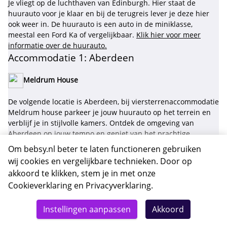
Je vliegt op de luchthaven van Edinburgh. Hier staat de
huurauto voor je klaar en bij de terugreis lever je deze hier
ook weer in. De huurauto is een auto in de miniklasse,
meestal een Ford Ka of vergelijkbaar.
Klik hier voor meer
informatie over de huurauto.
Accommodatie 1: Aberdeen
Meldrum House
De volgende locatie is Aberdeen, bij viersterrenaccommodatie
Meldrum house parkeer je jouw huurauto op het terrein en
verblijf je in stijlvolle kamers. Ontdek de omgeving van
Aberdeen op jouw tempo en geniet van het prachtige
landschap. Deze authentieke accommodatie brengt jou
Om bebsy.nl beter te laten functioneren gebruiken
dichterbij het gevoel van het echte Schotland.
wij cookies en vergelijkbare technieken. Door op
akkoord te klikken, stem je in met onze
Cookieverklaring
en
Privacyverklaring
.
Adres:
Olmeldrum, Oldmeldrum, AB51 0AE, Verenigd
Totaal
Koninkrijk
Details
Deze reis nu boeken
Instellingen aanpassen
Akkoord
3550,-
Afstand tussen luchthaven en accommodatie 1:
230 km
Parkeren:
Gratis privéparkeren