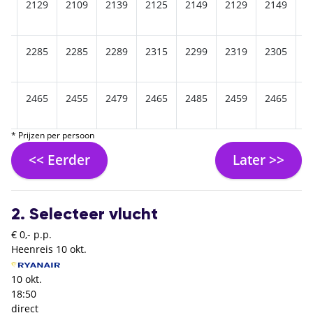
25
2129
2109
2139
2125
2149
2129
2149
2
85
2285
2285
2289
2315
2299
2319
2305
2
35
2465
2455
2479
2465
2485
2459
2465
2
* Prijzen per persoon
<< Eerder
Later >>
2. Selecteer vlucht
€ 0,- p.p.
Heenreis
10 okt.
10 okt.
18:50
direct