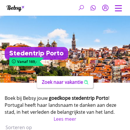
Stedentrip Porto
Vanaf 169,-
Zoek naar vakantie
Boek bij Bebsy jouw
goedkope stedentrip Porto
!
Portugal heeft haar landsnaam te danken aan deze
stad, in het verleden de belangrijkste van het land.
Tegenwoordig is de stad dé ideale bestemming voor
Lees meer
een geweldige citytrip. Je vindt er prachtige porthuizen
Sorteren op