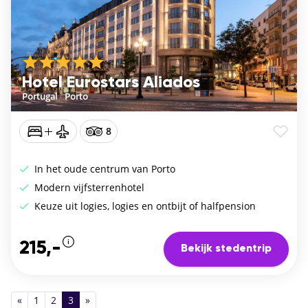
Hotel Eurostars Aliados
Portugal
/
Porto
8
In het oude centrum van Porto
Modern vijfsterrenhotel
Keuze uit logies, logies en ontbijt of halfpension
215,-
Bekijk stedentrip
«
1
2
3
»