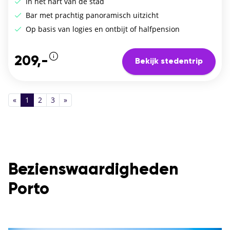
In het hart van de stad
Bar met prachtig panoramisch uitzicht
Op basis van logies en ontbijt of halfpension
209,-
Bekijk stedentrip
«
1
2
3
»
Bezienswaardigheden
Porto