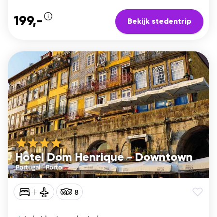
199,-
Bekijk stedentrip
Hotel Dom Henrique - Downtown
Portugal
/
Porto
8