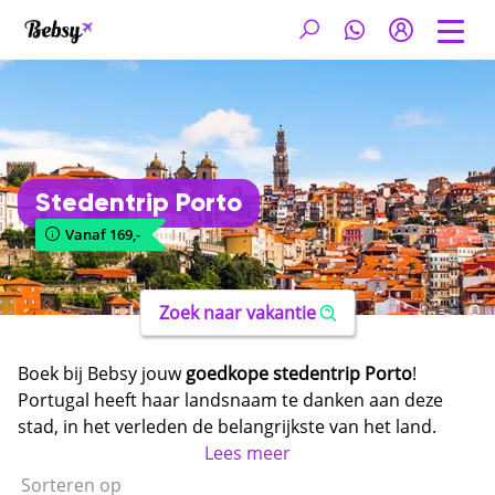
Stedentrip Porto
Vanaf 169,-
Zoek naar vakantie
Boek bij Bebsy jouw
goedkope stedentrip Porto
!
Portugal heeft haar landsnaam te danken aan deze
stad, in het verleden de belangrijkste van het land.
Tegenwoordig is de stad dé ideale bestemming voor
Lees meer
een geweldige citytrip. Je vindt er prachtige porthuizen
Sorteren op