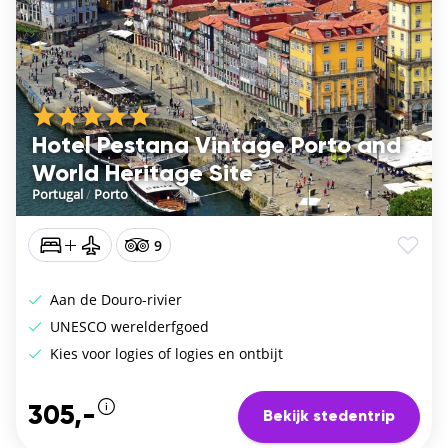
Hotel Pestana Vintage Porto and
World Heritage Site
Portugal
/
Porto
9
Aan de Douro-rivier
UNESCO werelderfgoed
Kies voor logies of logies en ontbijt
305,-
Bekijk stedentrip