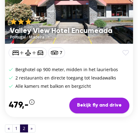
Valley View Hotel Encumeada
Portugal
/
Madeira
7
Berghotel op 900 meter, midden in het laurierbos
2 restaurants en directe toegang tot levadawalks
Alle kamers met balkon en bergzicht
479,-
Bekijk fly and drive
«
1
2
»