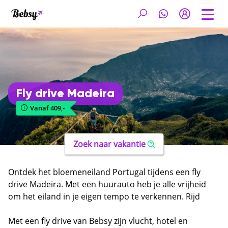
Fly drive Madeira
Vanaf 409,-
Zoek naar vakantie
Ontdek het bloemeneiland Portugal tijdens een fly
drive Madeira. Met een huurauto heb je alle vrijheid
om het eiland in je eigen tempo te verkennen. Rijd
langs spectaculaire kliffen, groene valleien en
charmante dorpjes en geniet van panoramische
Met een fly drive van Bebsy zijn vlucht, hotel en