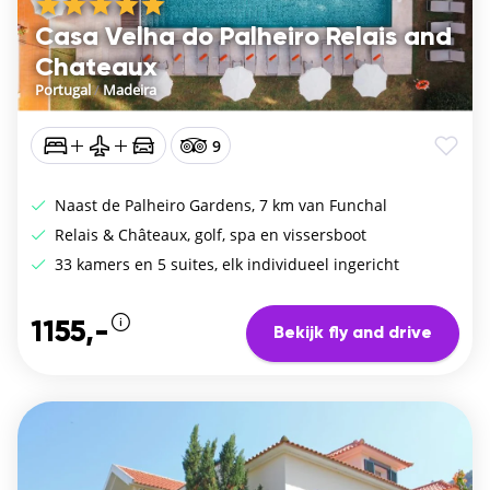
Casa Velha do Palheiro Relais and
Chateaux
Portugal
/
Madeira
9
Naast de Palheiro Gardens, 7 km van Funchal
Relais & Châteaux, golf, spa en vissersboot
33 kamers en 5 suites, elk individueel ingericht
1155,-
Bekijk fly and drive