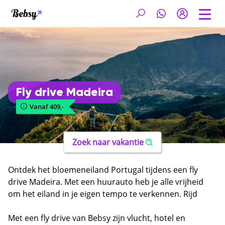
Fly drive Madeira
Vanaf 409,-
Zoek naar vakantie
Ontdek het bloemeneiland Portugal tijdens een fly
drive Madeira. Met een huurauto heb je alle vrijheid
om het eiland in je eigen tempo te verkennen. Rijd
langs spectaculaire kliffen, groene valleien en
charmante dorpjes en geniet van panoramische
Met een fly drive van Bebsy zijn vlucht, hotel en