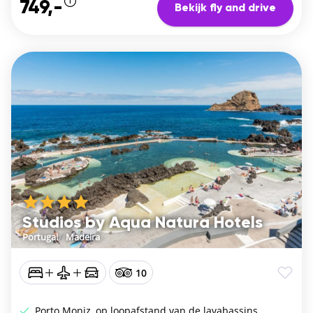
749,-
Bekijk fly and drive
Studios by Aqua Natura Hotels
Portugal
/
Madeira
10
Porto Moniz, op loopafstand van de lavabassins