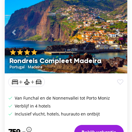
Vorige
De vo
Rondreis Compleet Madeira
Portugal
/
Madeira
Van Funchal en de Nonnenvallei tot Porto Moniz
Verblijf in 4 hotels
Inclusief vlucht, hotels, huurauto en ontbijt