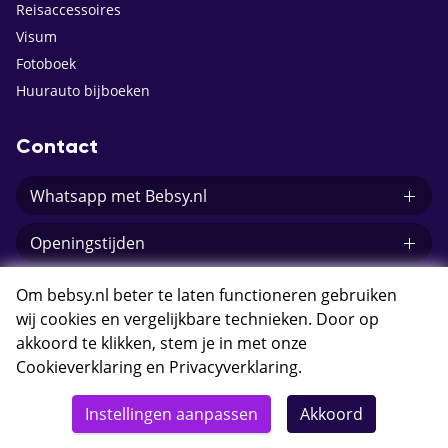
Reisaccessoires
Visum
Fotoboek
Huurauto bijboeken
Contact
Whatsapp met Bebsy.nl
Openingstijden
E-mail Bebsy.nl
Om bebsy.nl beter te laten functioneren gebruiken
wij cookies en vergelijkbare technieken. Door op
akkoord te klikken, stem je in met onze
Cookieverklaring
en
Privacyverklaring
.
© 2026 Bebsy.nl
Instellingen aanpassen
Akkoord