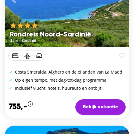
Vorige
De vo
Rondreis Noord-Sardinië
Italië
/
Sardinië
Costa Smeralda, Alghero en de eilanden van La Maddalena
Op eigen tempo, met dag-tot-dag programma
Inclusief vlucht, hotels, huurauto en ontbijt
755,-
Bekijk vakantie