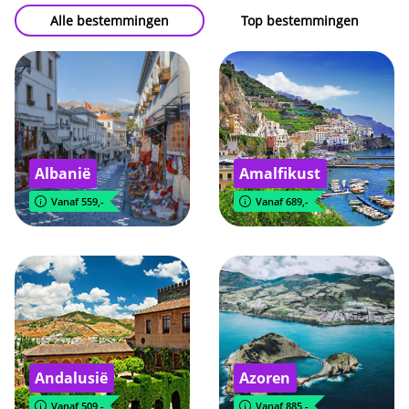
Alle bestemmingen
Top bestemmingen
Albanië
Amalfikust
Vanaf 559,-
Vanaf 689,-
Andalusië
Azoren
Vanaf 509,-
Vanaf 885,-