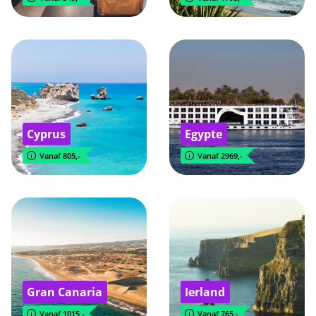
Cyprus
Egypte
Vanaf 805,-
Vanaf 2969,-
Gran Canaria
Ierland
Vanaf 1015,-
Vanaf 765,-