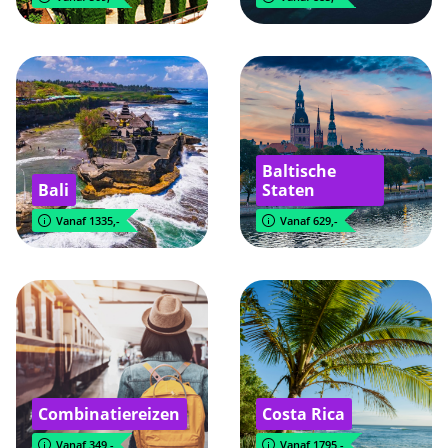
Baltische
Bali
Staten
Vanaf 1335,-
Vanaf 629,-
Combinatiereizen
Costa Rica
Vanaf 349,-
Vanaf 1795,-