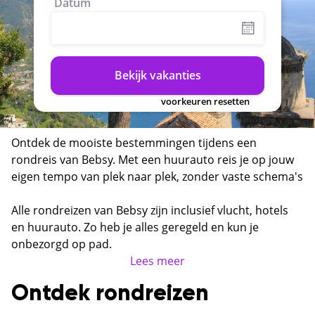
Datum
Bekijk vakanties
voorkeuren resetten
Ontdek de mooiste bestemmingen tijdens een
rondreis van Bebsy. Met een huurauto reis je op jouw
eigen tempo van plek naar plek, zonder vaste schema's
of reisgroepen. Van de ruige kustlijn van Sardinië tot
de vulkanische landschappen van IJsland en de
Alle rondreizen van Bebsy zijn inclusief vlucht, hotels
authentieke dorpjes van Puglia — een rondreis laat je
en huurauto. Zo heb je alles geregeld en kun je
een bestemming echt leren kennen.
onbezorgd op pad.
Lees meer
Ontdek rondreizen