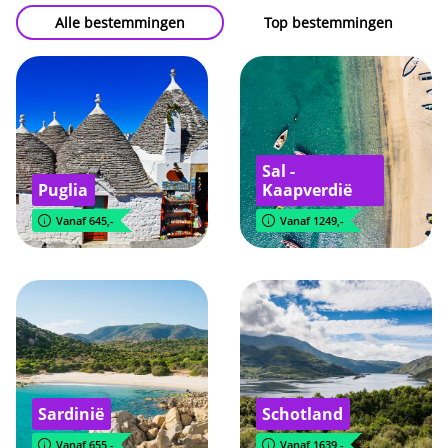
Alle bestemmingen
Top bestemmingen
Sal -
Puglia
Kaapverdië
Vanaf 645,-
Vanaf 1249,-
Sardinië
Schotland
Vanaf 655,-
Vanaf 1639,-