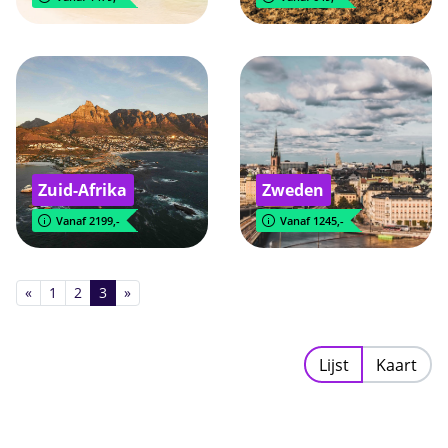
Zuid-Afrika
Zweden
Vanaf 2199,-
Vanaf 1245,-
«
1
2
3
»
Lijst
Kaart