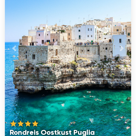
Vorige
De vo
Rondreis Oostkust Puglia