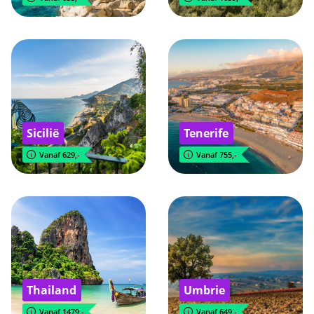
Sicilië
Tenerife
Vanaf 629,-
Vanaf 755,-
Thailand
Umbrie
Vanaf 1479,-
Vanaf 649,-