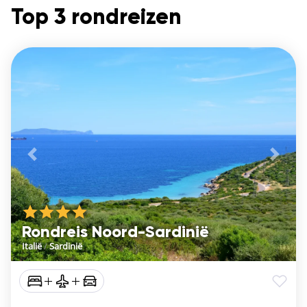
Top 3 rondreizen
Vorige
De vo
Rondreis Noord-Sardinië
Italië
/
Sardinië