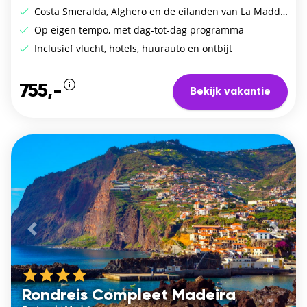
Costa Smeralda, Alghero en de eilanden van La Maddalena
Op eigen tempo, met dag-tot-dag programma
Inclusief vlucht, hotels, huurauto en ontbijt
755,-
Bekijk vakantie
Vorige
De vo
Rondreis Compleet Madeira