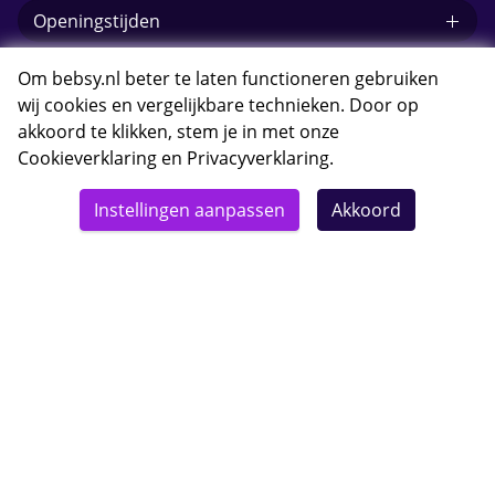
Openingstijden
E-mail Bebsy.nl
Om bebsy.nl beter te laten functioneren gebruiken
wij cookies en vergelijkbare technieken. Door op
akkoord te klikken, stem je in met onze
Cookieverklaring
en
Privacyverklaring
.
© 2026 Bebsy.nl
Instellingen aanpassen
Akkoord