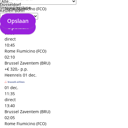
02:05
Düsseldorf
Verzorgingstype
Rome Fiumicino (FCO)
Keulen Bonn
Terugreis
03 dec.
Opslaan
Opslaan
03 dec.
08:35
direct
10:45
Rome Fiumicino (FCO)
02:10
Brussel Zaventem (BRU)
+€ 320,- p.p.
Heenreis
01 dec.
01 dec.
11:35
direct
13:40
Brussel Zaventem (BRU)
02:05
Rome Fiumicino (FCO)