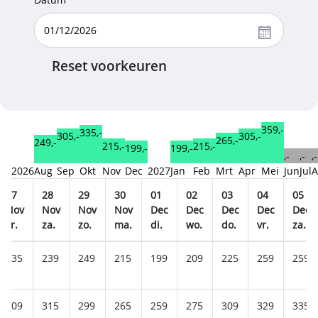
Reset voorkeuren
359,-
335,-
305,-
305,-
265,-
249,-
215,-
215,-
199,-
199,-
,-
,-
,-
2026
Aug
Sep
Okt
Nov
Dec
2027
Jan
Feb
Mrt
Apr
Mei
Jun
Jul
A
27
28
29
30
01
02
03
04
05
Nov
Nov
Nov
Nov
Dec
Dec
Dec
Dec
Dec
vr.
za.
zo.
ma.
di.
wo.
do.
vr.
za.
235
239
249
215
199
209
225
259
259
309
315
299
265
259
275
309
329
335