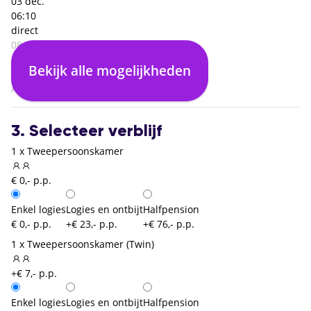
03 dec.
06:10
direct
08:40
Rome Fiumicino (FCO)
Bekijk alle mogelijkheden
02:30
Amsterdam (AMS)
3. Selecteer verblijf
1 x Tweepersoonskamer
€ 0,- p.p.
Enkel logies
Logies en ontbijt
Halfpension
€ 0,- p.p.
+€ 23,- p.p.
+€ 76,- p.p.
1 x Tweepersoonskamer (Twin)
+€ 7,- p.p.
Enkel logies
Logies en ontbijt
Halfpension