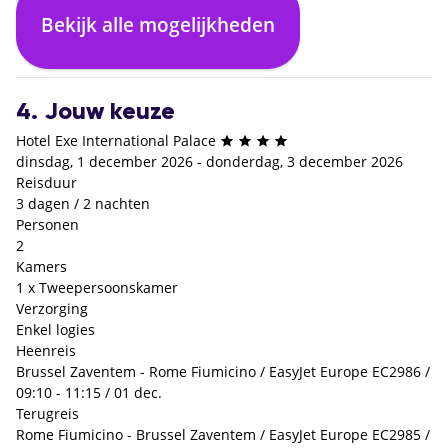
Bekijk alle mogelijkheden
Logies en ontbijt
Halfpension
Enkel logies
€ 0,- p.p.
€ 0,- p.p.
€ 0,- p.p.
4. Jouw keuze
Hotel Exe International Palace
dinsdag, 1 december 2026 - donderdag, 3 december 2026
Reisduur
3 dagen / 2 nachten
Personen
2
Kamers
1 x Tweepersoonskamer
Verzorging
Enkel logies
Heenreis
Brussel Zaventem - Rome Fiumicino / EasyJet Europe EC2986 /
09:10 - 11:15 / 01 dec.
Terugreis
Rome Fiumicino - Brussel Zaventem / EasyJet Europe EC2985 /