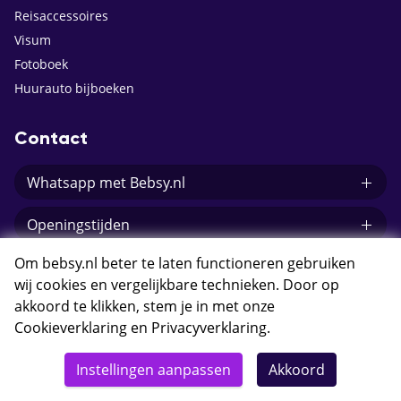
Reisaccessoires
Visum
Fotoboek
Huurauto bijboeken
Contact
Whatsapp met Bebsy.nl
Openingstijden
Om bebsy.nl beter te laten functioneren gebruiken
E-mail Bebsy.nl
wij cookies en vergelijkbare technieken. Door op
akkoord te klikken, stem je in met onze
Cookieverklaring
en
Privacyverklaring
.
Instellingen aanpassen
Akkoord
© 2026 Bebsy.nl