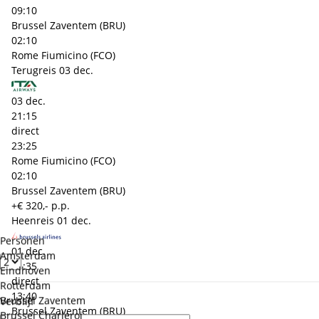
09:10
Brussel Zaventem (BRU)
02:10
Rome Fiumicino (FCO)
Terugreis
03 dec.
03 dec.
21:15
direct
23:25
Rome Fiumicino (FCO)
02:10
Brussel Zaventem (BRU)
+€ 320,- p.p.
Heenreis
01 dec.
Personen
01 dec.
Amsterdam
11:35
Eindhoven
direct
Rotterdam
13:40
Brussel Zaventem
Verblijf
Brussel Zaventem (BRU)
Brussel Charleroi