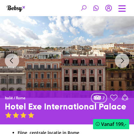
7
Italië
/
Rome
Hotel Exe International Palace
Vanaf
199,-
Fijne, centrale locatie in Rome