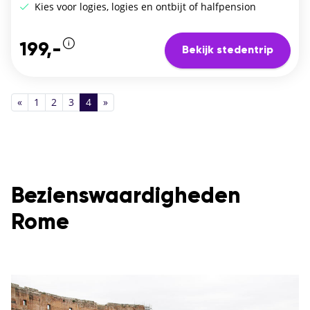
Kies voor logies, logies en ontbijt of halfpension
199,-
Bekijk stedentrip
«
1
2
3
4
»
Bezienswaardigheden
Rome