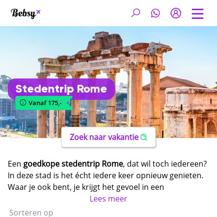
Stedentrip Rome
Vanaf 175,-
Zoek naar vakantie
Een
goedkope stedentrip Rome
, dat wil toch iedereen?
In deze stad is het écht iedere keer opnieuw genieten.
Waar je ook bent, je krijgt het gevoel in een
openluchtmuseum rond te lopen. Dankzij de prachtige
Lees meer
oude gebouwen, pleinen, fonteinen, kerken, ruïnes en
Sorteren op