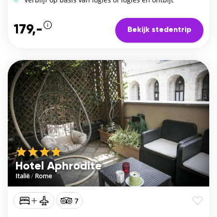
179,-
Bekijk stedentrip
Hotel Aphrodite
Italië
/
Rome
7