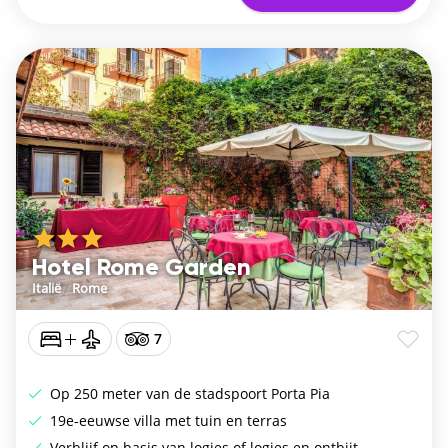
Hotel Rome Garden
Italië
/
Rome
7
Op 250 meter van de stadspoort Porta Pia
19e-eeuwse villa met tuin en terras
Verblijf op basis van logies of logies en ontbijt