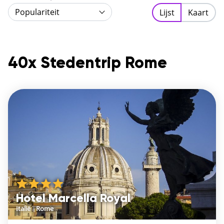
markten is overal wel iets te zien. Tel daar de heerlijke
Populariteit
Lijst
Kaart
Italiaanse keuken de charmante straatjes bij op en je
hebt dé ingrediënten voor een geweldige citytrip.
Prikkel je zintuigen en boek een stedentrip Rome bij
Bebsy!
40x Stedentrip Rome
Hotel Marcella Royal
Italië
/
Rome