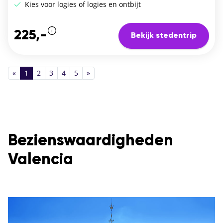
Kies voor logies of logies en ontbijt
225,-
Bekijk stedentrip
«
1
2
3
4
5
»
Bezienswaardigheden
Valencia