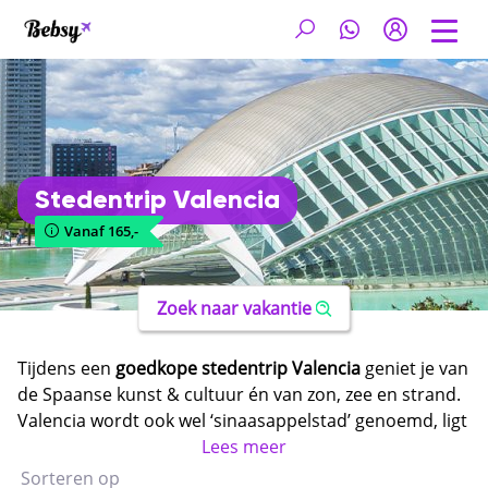
Stedentrip Valencia
Vanaf 165,-
Zoek naar vakantie
Tijdens een
goedkope stedentrip Valencia
geniet je van
de Spaanse kunst & cultuur én van zon, zee en strand.
Valencia wordt ook wel ‘sinaasappelstad’ genoemd, ligt
direct aan zee en staat vol met leuke highlights. Het
Lees meer
gezellige centrum is de uitgelezen plek om iets mee te
Sorteren op