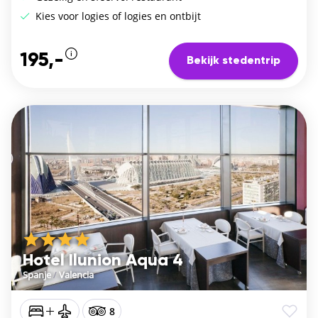
Kies voor logies of logies en ontbijt
195,-
Bekijk stedentrip
Hotel Ilunion Aqua 4
Spanje
/
Valencia
8