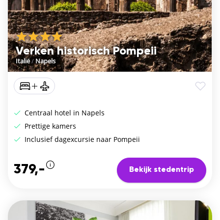
Verken historisch Pompeii
Italië
/
Napels
Centraal hotel in Napels
Prettige kamers
Inclusief dagexcursie naar Pompeii
379,-
Bekijk stedentrip