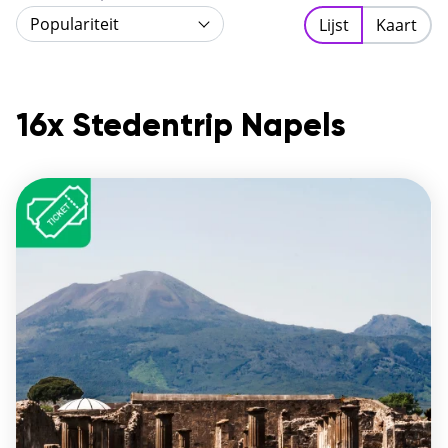
straatjes met pleinen en kerken en maak kennis met
Populariteit
Lijst
Kaart
het échte Italiaanse stadsleven. Napels staat daarnaast
bekend om de traditionele Napolitaanse pizza, die de
beste van heel Italië schijnt te zijn. Een stedentrip
Napels is er een om niet te vergeten!
16x Stedentrip Napels