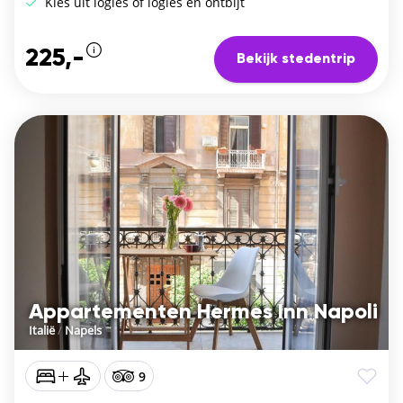
Kies uit logies of logies en ontbijt
225,-
Bekijk stedentrip
Appartementen Hermes Inn Napoli
Italië
/
Napels
9