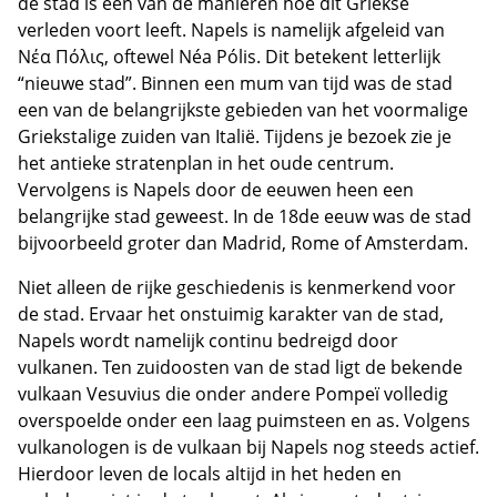
de stad is een van de manieren hoe dit Griekse
verleden voort leeft. Napels is namelijk afgeleid van
Νέα Πόλις, oftewel Néa Pólis. Dit betekent letterlijk
“nieuwe stad”. Binnen een mum van tijd was de stad
een van de belangrijkste gebieden van het voormalige
Griekstalige zuiden van Italië. Tijdens je bezoek zie je
het antieke stratenplan in het oude centrum.
Vervolgens is Napels door de eeuwen heen een
belangrijke stad geweest. In de 18de eeuw was de stad
bijvoorbeeld groter dan Madrid, Rome of Amsterdam.
Niet alleen de rijke geschiedenis is kenmerkend voor
de stad. Ervaar het onstuimig karakter van de stad,
Napels wordt namelijk continu bedreigd door
vulkanen. Ten zuidoosten van de stad ligt de bekende
vulkaan Vesuvius die onder andere Pompeï volledig
overspoelde onder een laag puimsteen en as. Volgens
vulkanologen is de vulkaan bij Napels nog steeds actief.
Hierdoor leven de locals altijd in het heden en