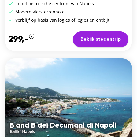
In het historische centrum van Napels
Modern viersterrenhotel
Verblijf op basis van logies of logies en ontbijt
299,-
Bekijk stedentrip
B and B dei Decumani di Napoli
Italië
/
Napels