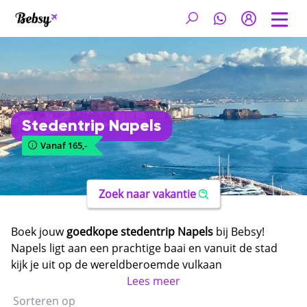
Stedentrip Napels
Vanaf 165,-
Zoek naar vakantie
Boek jouw
goedkope stedentrip Napels
bij Bebsy!
Napels ligt aan een prachtige baai en vanuit de stad
kijk je uit op de wereldberoemde vulkaan
Vesuvius. Tijdens een citytrip Napels ontdek je meer
Lees meer
dan 300 hoogtepunten: wandel door de pittoreske
Sorteren op