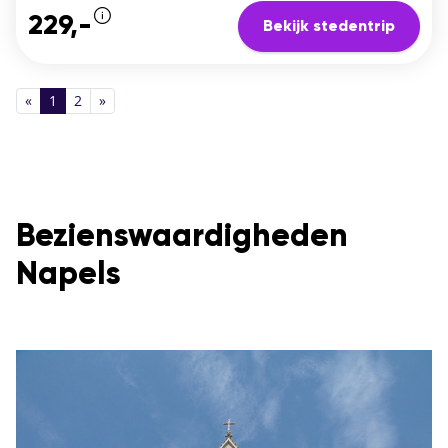
229,-
Bekijk stedentrip
«
1
2
»
Bezienswaardigheden
Napels