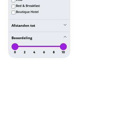
Bed & Breakfast
Boutique Hotel
Afstanden tot
Stare Miasto
Beoordeling
10 km
Koninklijk Paleis
0
2
4
6
8
10
10 km
Lazienki Park
10 km
Sint-Annakerk
10 km
Paleis Cultuur en Wetesnschap
10 km
Centrum
10 km