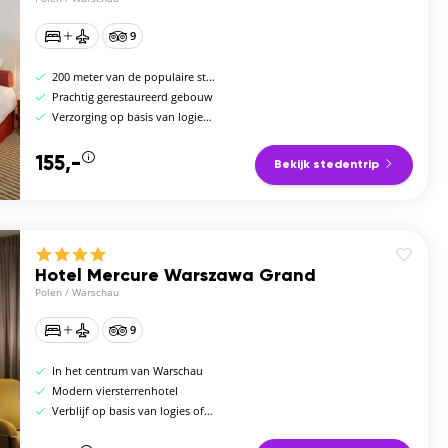
9
200 meter van de populaire straat Nowy Swift
Prachtig gerestaureerd gebouw
Verzorging op basis van logies of logies en ontbijt
155,-
Bekijk stedentrip
Hotel Mercure Warszawa Grand
Polen
/
Warschau
9
In het centrum van Warschau
Modern viersterrenhotel
Verblijf op basis van logies of logies en ontbijt