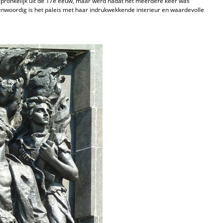
spronkelijk uit de 17e eeuw, maar werd nadat het meerdere keer was
woordig is het paleis met haar indrukwekkende interieur en waardevolle