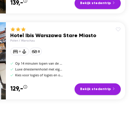
139,-
Bekijk stedentrip
Hotel Ibis Warszawa Stare Miasto
Polen
/
Warschau
8
Op 14 minuten lopen van de historische binnenstad
Luxe driesterrenhotel met eigen restaurant
Kies voor logies of logies en ontbijt
129,-
Bekijk stedentrip