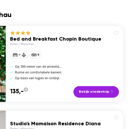
chau
Bed and Breakfast Chopin Boutique
Polen
/
Warschau
9
Op 300 meter van de winkelstraat Nowy Swiat
Ruime en comfortabele kamers
Op basis van logies en ontbijt
135,-
Bekijk stedentrip
Studio's Mamaison Residence Diana
Polen
/
Warschau