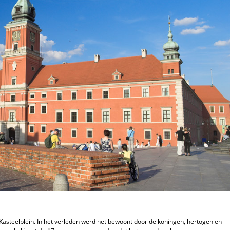
t Kasteelplein. In het verleden werd het bewoont door de koningen, hertogen en