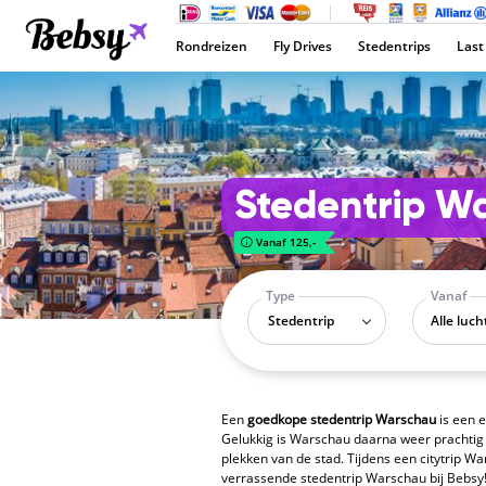
Rondreizen
Fly Drives
Stedentrips
Last
Stedentrip W
Vanaf 125,-
Type
Vanaf
Stedentrip
Een
goedkope stedentrip Warschau
is een e
Gelukkig is Warschau daarna weer prachtig
plekken van de stad. Tijdens een citytrip W
verrassende stedentrip Warschau bij Bebsy