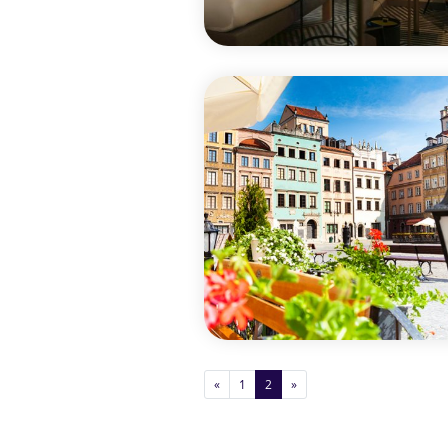
«
1
2
»