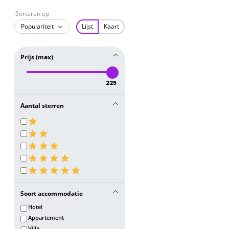
Sorteren op
Populariteit
Lijst
Kaart
Prijs (max)
225
Aantal sterren
Soort accommodatie
Hotel
Appartement
Villa