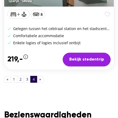
Spanje
/
Sevilla
8
Gelegen tussen het cebtraal station en het stadscentrum
Comfortabele accommodatie
Enkele logies of logies inclusief ontbijt
219,-
Bekijk stedentrip
«
1
2
3
4
»
Bezienswaardigheden