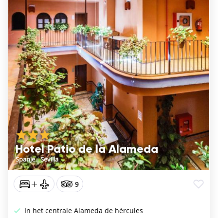
Hotel Patio de la Alameda
Spanje
/
Sevilla
9
In het centrale Alameda de hércules