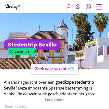
Stedentrip Sevilla
Vanaf 195,-
Zoek naar vakantie
Al eens nagedacht over een
goedkope stedentrip
Sevilla?
Deze imposante Spaanse bestemming is
dankzij de eeuwenoude geschiedenis en het grote
aantal zonuren de ideale bestemming voor een
Lees meer
citytrip. Wist je bijvoorbeeld dat Sevilla over het
Sorteren op