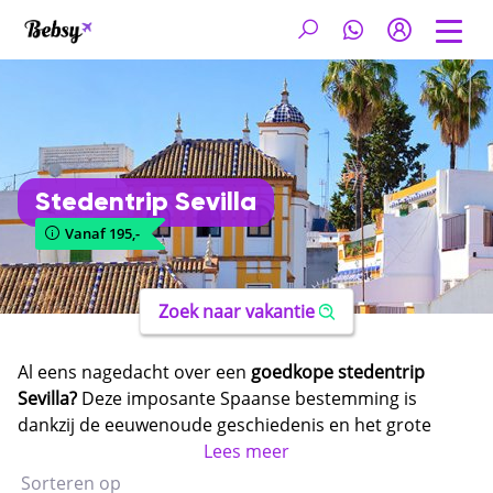
Stedentrip Sevilla
Vanaf 195,-
Zoek naar vakantie
Al eens nagedacht over een
goedkope stedentrip
Sevilla?
Deze imposante Spaanse bestemming is
dankzij de eeuwenoude geschiedenis en het grote
aantal zonuren de ideale bestemming voor een
Lees meer
citytrip. Wist je bijvoorbeeld dat Sevilla over het
Sorteren op