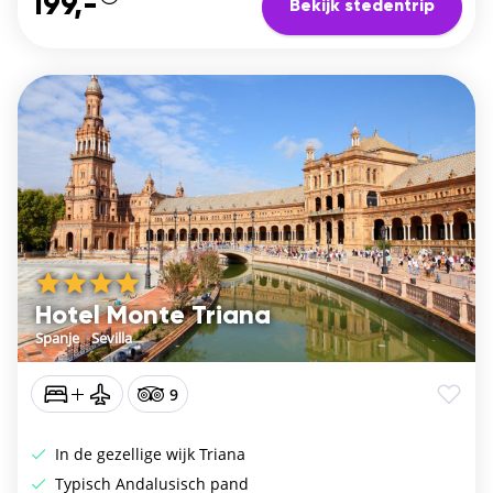
199,-
Bekijk stedentrip
Hotel Monte Triana
Spanje
/
Sevilla
9
In de gezellige wijk Triana
Typisch Andalusisch pand