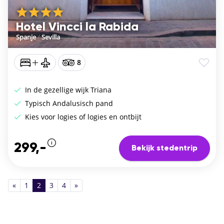
Hotel Vincci la Rabida
Spanje
/
Sevilla
8
In de gezellige wijk Triana
Typisch Andalusisch pand
Kies voor logies of logies en ontbijt
299,-
Bekijk stedentrip
«
1
2
3
4
»