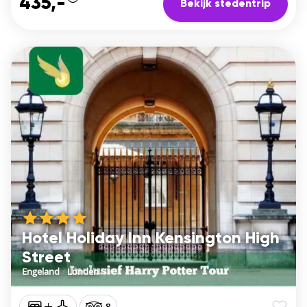
435,-
Bekijk stedentrip
Hotel Holiday Inn Kensington High
Street
Engeland
/
Londen
8