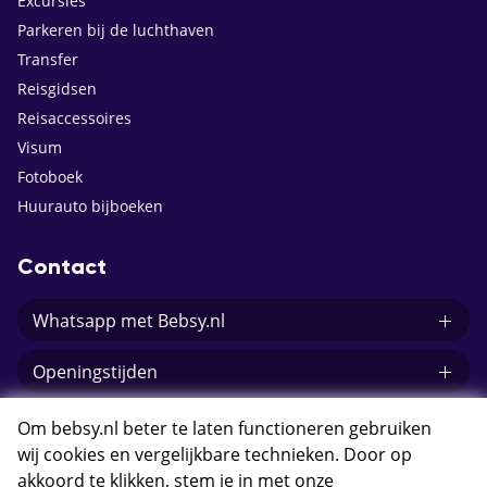
Excursies
Parkeren bij de luchthaven
Transfer
Reisgidsen
Reisaccessoires
Visum
Fotoboek
Huurauto bijboeken
Contact
Whatsapp met Bebsy.nl
Openingstijden
E-mail Bebsy.nl
Om bebsy.nl beter te laten functioneren gebruiken
wij cookies en vergelijkbare technieken. Door op
akkoord te klikken, stem je in met onze