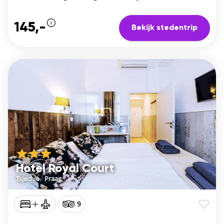
145,-
Bekijk stedentrip
Hotel Royal Court
Tsjechie
/
Praag
9