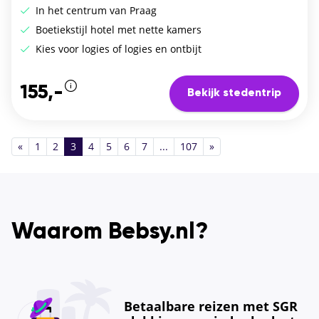
In het centrum van Praag
Boetiekstijl hotel met nette kamers
Kies voor logies of logies en ontbijt
155,-
Bekijk stedentrip
«
1
2
3
4
5
6
7
...
107
»
Waarom Bebsy.nl?
Betaalbare reizen met SGR