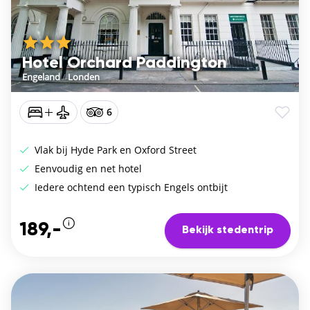
Hotel Orchard Paddington
Engeland
/
Londen
6
Vlak bij Hyde Park en Oxford Street
Eenvoudig en net hotel
Iedere ochtend een typisch Engels ontbijt
189,-
Bekijk stedentrip