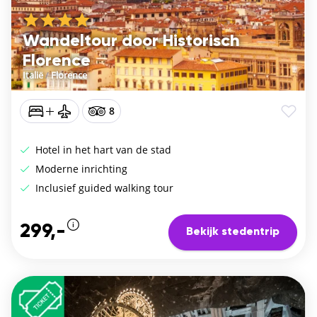
Wandeltour door Historisch
Florence
Italië
/
Florence
8
Hotel in het hart van de stad
Moderne inrichting
Inclusief guided walking tour
299,-
Bekijk stedentrip