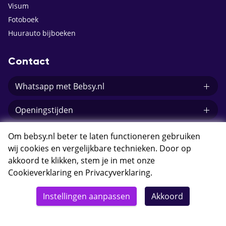
Visum
Fotoboek
Huurauto bijboeken
Contact
Whatsapp met Bebsy.nl
Openingstijden
E-mail Bebsy.nl
Om bebsy.nl beter te laten functioneren gebruiken
wij cookies en vergelijkbare technieken. Door op
akkoord te klikken, stem je in met onze
Cookieverklaring
en
Privacyverklaring
.
© 2026 Bebsy.nl
Instellingen aanpassen
Akkoord