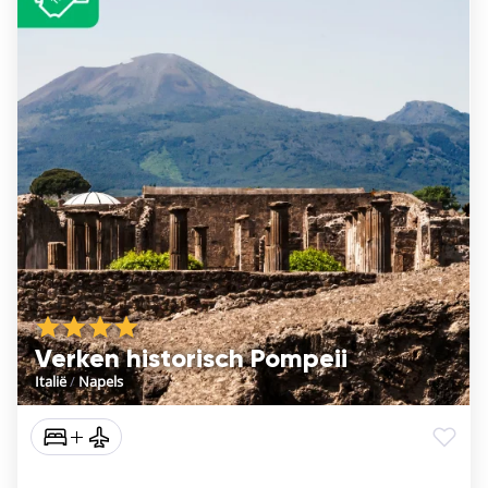
Verken historisch Pompeii
Italië
/
Napels