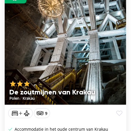
De zoutmijnen van Krakau
Polen
/
Krakau
9
Accommodatie in het oude centrum van Krakau