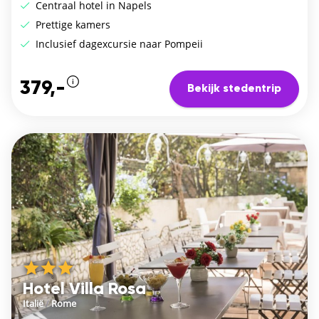
Centraal hotel in Napels
Prettige kamers
Inclusief dagexcursie naar Pompeii
379,-
Bekijk stedentrip
Hotel Villa Rosa
Italië
/
Rome