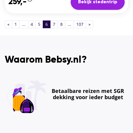
259,-
Bekijk stedentrip
«
1
...
4
5
6
7
8
...
107
»
Waarom Bebsy.nl?
Betaalbare reizen met SGR
dekking voor ieder budget