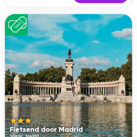
Fietsend door Madrid
Spanje
/
Madrid