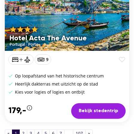
Hotel Acta The Avenue
Portugal
/
Porto
9
Op loopafstand van het historische centrum
Heerlijk dakterras met uitzicht op de stad
Kies voor logies of logies en ontbijt
179,-
Bekijk stedentrip
«
1
2
3
4
5
6
7
...
107
»