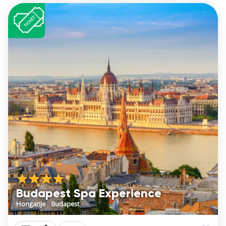
Budapest Spa Experience
Hongarije
/
Budapest