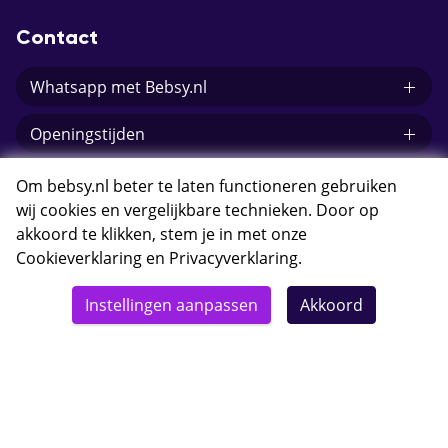
Contact
Whatsapp met Bebsy.nl
Openingstijden
E-mail Bebsy.nl
Om bebsy.nl beter te laten functioneren gebruiken
wij cookies en vergelijkbare technieken. Door op
akkoord te klikken, stem je in met onze
Cookieverklaring
en
Privacyverklaring
.
© 2026 Bebsy.nl
Instellingen aanpassen
Akkoord