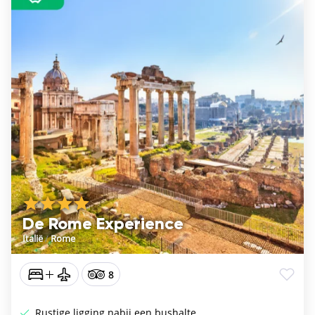
De Rome Experience
Italië
/
Rome
8
Rustige ligging nabij een bushalte