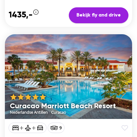
1435,-
Bekijk fly and drive
Curacao Marriott Beach Resort
Nederlandse Antillen
/
Curacao
9