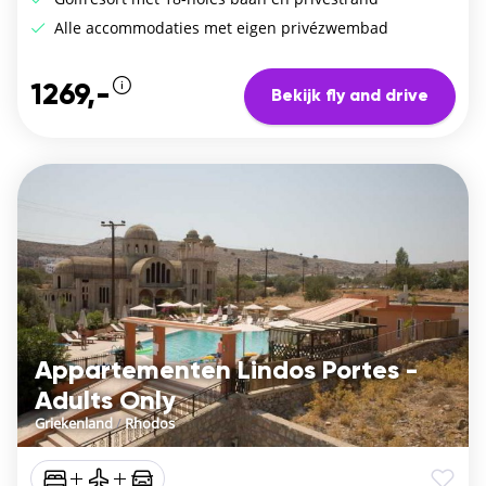
Alle accommodaties met eigen privézwembad
1269,-
Bekijk fly and drive
Appartementen Lindos Portes -
Adults Only
Griekenland
/
Rhodos