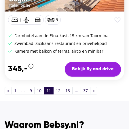
Italië
/
Sicilië
9
Farmhotel aan de Etna-kust, 15 km van Taormina
Zwembad, Siciliaans restaurant en privéhelipad
Kamers met balkon of terras, airco en minibar
345,-
Bekijk fly and drive
«
1
...
9
10
11
12
13
...
37
»
Waarom Bebsy.nl?