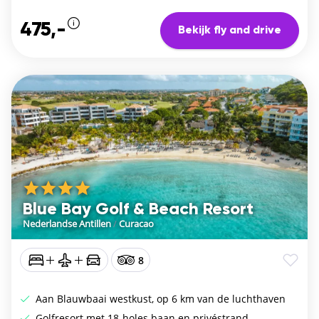
475,-
Bekijk fly and drive
Blue Bay Golf & Beach Resort
Nederlandse Antillen
/
Curacao
8
Aan Blauwbaai westkust, op 6 km van de luchthaven
Golfresort met 18-holes baan en privéstrand