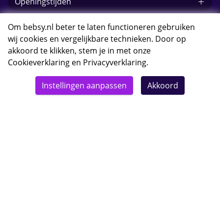
Openingstijden
E-mail Bebsy.nl
Om bebsy.nl beter te laten functioneren gebruiken
wij cookies en vergelijkbare technieken. Door op
akkoord te klikken, stem je in met onze
Cookieverklaring
en
Privacyverklaring
.
© 2026 Bebsy.nl
Instellingen aanpassen
Akkoord