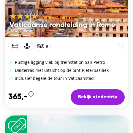
Vaticaanse rondleiding in Rome
Italië
/
Rome
9
Rustige ligging vlak bij treinstation San Pietro
Dakterras met uitzicht op de Sint-Pieterbasiliek
inclusief begeleide tour in Vaticaanstad
365,-
Bekijk stedentrip