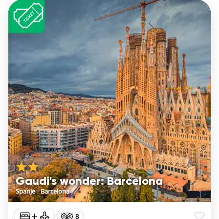
Gaudi's wonder: Barcelona
Spanje
/
Barcelona
8