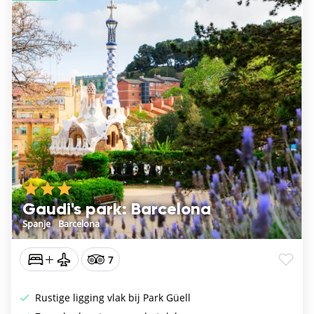
Gaudi's park: Barcelona
Spanje
/
Barcelona
7
Rustige ligging vlak bij Park Güell