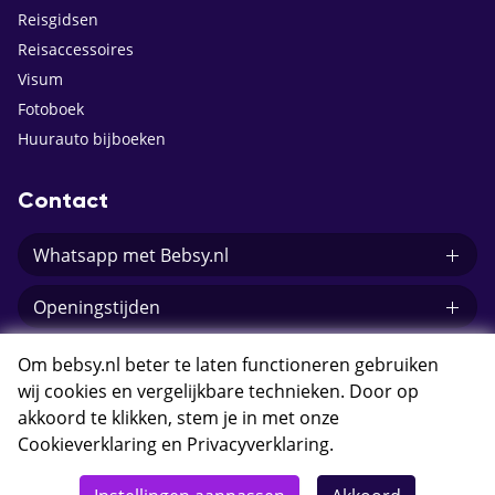
Reisgidsen
Reisaccessoires
Visum
Fotoboek
Huurauto bijboeken
Contact
Whatsapp met Bebsy.nl
Openingstijden
E-mail Bebsy.nl
Om bebsy.nl beter te laten functioneren gebruiken
wij cookies en vergelijkbare technieken. Door op
akkoord te klikken, stem je in met onze
Cookieverklaring
en
Privacyverklaring
.
© 2026 Bebsy.nl