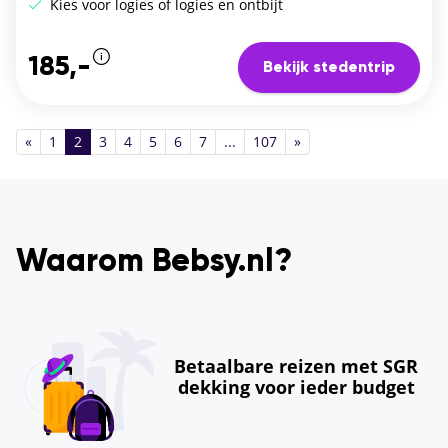
Kies voor logies of logies en ontbijt
185,-
Bekijk stedentrip
«
1
2
3
4
5
6
7
...
107
»
Waarom Bebsy.nl?
Betaalbare reizen met SGR
dekking voor ieder budget