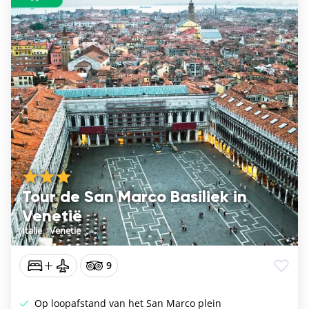
Tour de San Marco Basiliek in
Venetië
Italië
/
Venetie
9
Op loopafstand van het San Marco plein